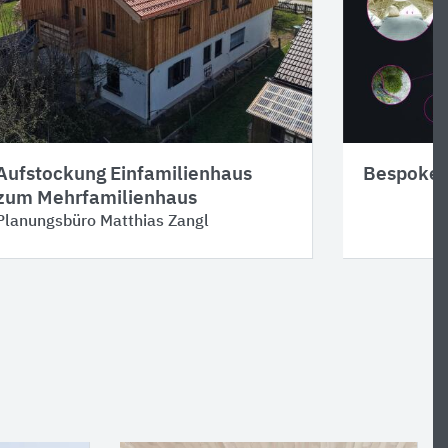
Aufstockung Einfamilienhaus
Bespoke
zum Mehrfamilienhaus
Planungsbüro Matthias Zangl