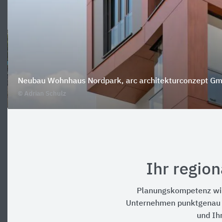
Neubau Wohnhaus Nordpark, arc architekturconzept G
© Adrian Schulz
Ihr regio
Planungskompetenz wird 
Unternehmen punktgenau a
und Ihr