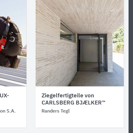
LUX-
Ziegelfertigteile von
CARLSBERG BJÆLKER™
on S.A.
Randers Tegl