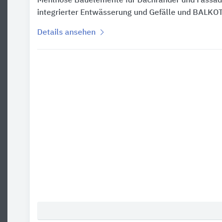
Mehlhose Bauelemente für Dachränder und Fass
integrierter Entwässerung und Gefälle und BALKO
Details ansehen