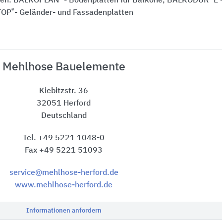
aden: BALKOPLAN
- Bodenplatten für Balkone, BALKODUR
E 
®
TOP
- Geländer- und Fassadenplatten
Mehlhose Bauelemente
Kiebitzstr. 36
32051 Herford
Deutschland
Tel. +49 5221 1048-0
Fax +49 5221 51093
service@mehlhose-herford.de
www.mehlhose-herford.de
Informationen anfordern