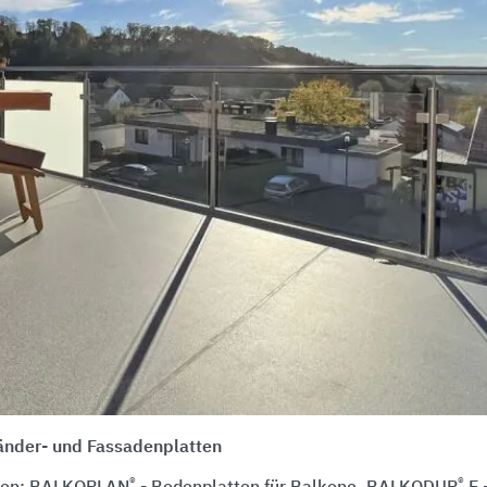
länder- und Fassadenplatten
®
®