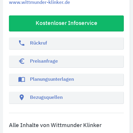
www.wittmunder-klinker.de
Kostenloser Infoservice
phone
Rückruf
euro_symbol
Preisanfrage
import_contacts
Planungsunterlagen
location_on
Bezugsquellen
Alle Inhalte von Wittmunder Klinker