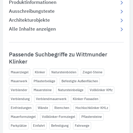
Produktinformationen
Ausschreibungstexte
Architekturobjekte
Alle Inhalte anzeigen
Passende Suchbegriffe zu Wittmunder
Klinker
Mauerziegel
Klinker
Natursteinböden
Ziegel-Steine
Mauerwerk
Pflasterbeläge
Befestigte Außenflächen
Verblender
Mauersteine
Natursteinbeläge
Vollklinker KMz
Verblendung
Verblendmauerwerk
Klinker-Fassaden
Einfriedungen
Wände
Riemchen
Hochlochklinker KHLz
Mauerformziegel
Vollklinker-Formziegel
Pflastersteine
Parkplätze
Einfahrt
Befestigung
Fahrwege