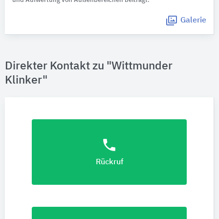
und Aufwertung von Außenbereichen beiträgt.
Galerie
Direkter Kontakt zu "Wittmunder
Klinker"
phone
Rückruf