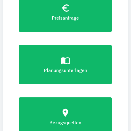
euro_symbol
Preisanfrage
import_contacts
Planungsunterlagen
location_on
Bezugsquellen