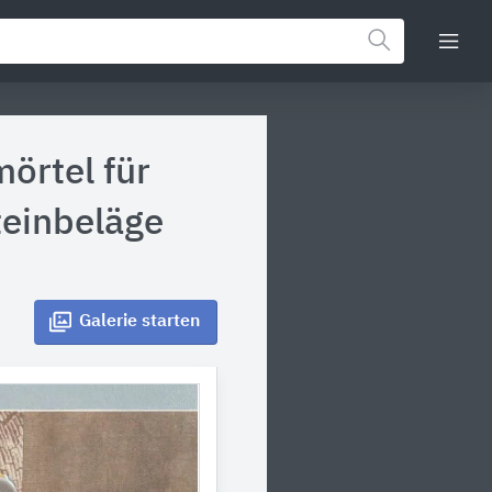
örtel für
teinbeläge
Galerie
starten