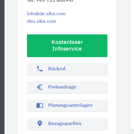
Tel. +49 711 8009-0
info@de.sika.com
deu.sika.com
Kostenloser
Infoservice
phone
Rückruf
euro_symbol
Preisanfrage
import_contacts
Planungsunterlagen
location_on
Bezugsquellen