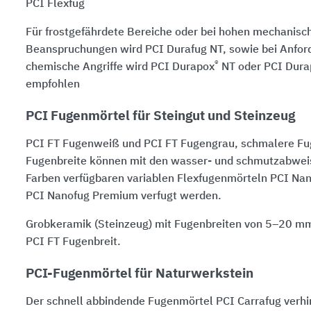
PCI Flexfug
Für frostgefährdete Bereiche oder bei hohen mechanisc
Beanspruchungen wird
PCI Durafug NT
, sowie bei Anfo
®
chemische Angriffe wird PCI Durapox
NT oder PCI Dura
empfohlen
PCI Fugenmörtel für Steingut und Steinzeug
PCI FT Fugenweiß
und
PCI FT Fugengrau
, schmalere F
Fugenbreite können mit den wasser- und schmutzabweis
Farben verfügbaren variablen Flexfugenmörteln
PCI Nan
PCI Nanofug Premium
verfugt werden.
Grobkeramik (Steinzeug) mit Fugenbreiten von 5–20 m
PCI FT
Fugenbreit.
PCI-Fugenmörtel für Naturwerkstein
Der schnell abbindende Fugenmörtel
PCI Carrafug
verhi