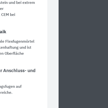
stein und bei extrem
ger
x CEM
bei
aik
able Flexfugenmörtel
kenhaftung und ist
en Oberfläche
ür Anschluss- und
ngsfugen auf
reiche.