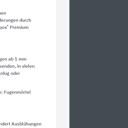
hen
rderungen durch
®
pox
Premium
ugen ab 1 mm
enden, in vielen
ofug
oder
m: Fugenmörtel
ndert Ausblühungen