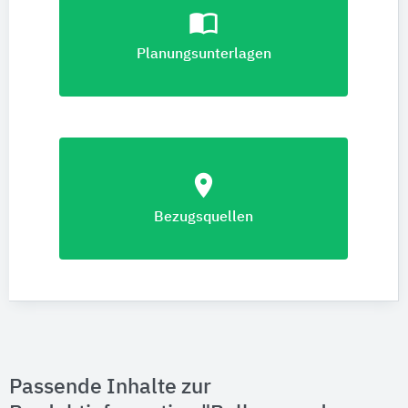
import_contacts
Planungsunterlagen
location_on
Bezugsquellen
Passende Inhalte zur