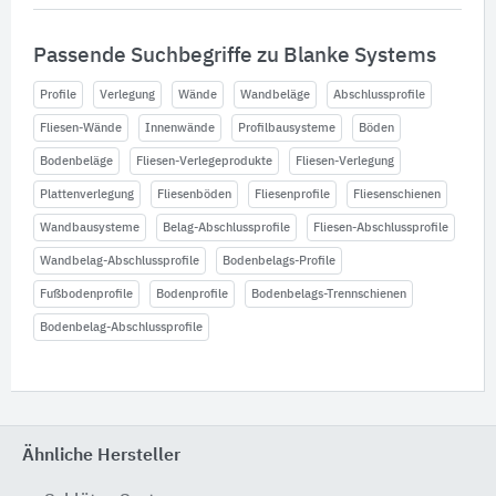
Passende Suchbegriffe zu Blanke Systems
Profile
Verlegung
Wände
Wandbeläge
Abschlussprofile
Fliesen-Wände
Innenwände
Profilbausysteme
Böden
Bodenbeläge
Fliesen-Verlegeprodukte
Fliesen-Verlegung
Plattenverlegung
Fliesenböden
Fliesenprofile
Fliesenschienen
Wandbausysteme
Belag-Abschlussprofile
Fliesen-Abschlussprofile
Wandbelag-Abschlussprofile
Bodenbelags-Profile
Fußbodenprofile
Bodenprofile
Bodenbelags-Trennschienen
Bodenbelag-Abschlussprofile
Ähnliche Hersteller