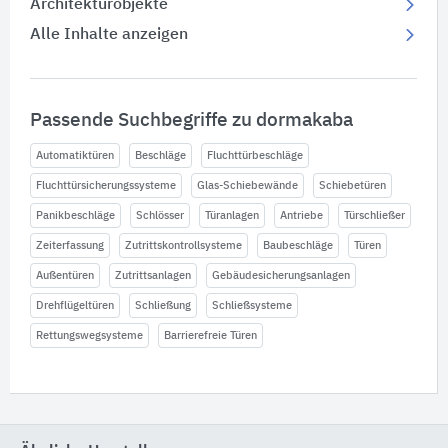
Architekturobjekte
Alle Inhalte anzeigen
Passende Suchbegriffe zu dormakaba
Automatiktüren
Beschläge
Fluchttürbeschläge
Fluchttürsicherungssysteme
Glas-Schiebewände
Schiebetüren
Panikbeschläge
Schlösser
Türanlagen
Antriebe
Türschließer
Zeiterfassung
Zutrittskontrollsysteme
Baubeschläge
Türen
Außentüren
Zutrittsanlagen
Gebäudesicherungsanlagen
Drehflügeltüren
Schließung
Schließsysteme
Rettungswegsysteme
Barrierefreie Türen