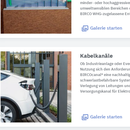
minder- oder hochaggressiven
umweltsensiblen Bereichen 
BIRCO WHG-zugelassene En
Galerie
starten
Kabelkanäle
Ob Industrieanlage oder Even
Nutzung sich den Anforderu
BIRCOcanal® eine nachhalti
schwerlastbefahrbare System 
Verlegung von Leitungen und
Versorgungskanal für Elektr
Galerie
starten