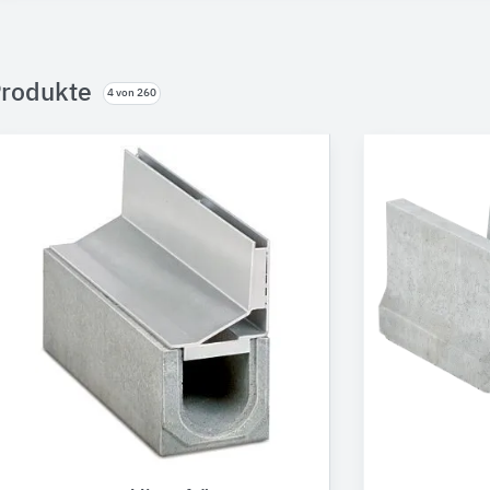
rodukte
4 von 260