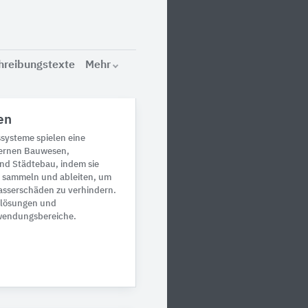
hreibungstexte
Mehr
en
ysteme spielen eine
dernen Bauwesen,
und Städtebau, indem sie
r sammeln und ableiten, um
serschäden zu verhindern.
slösungen und
wendungsbereiche.