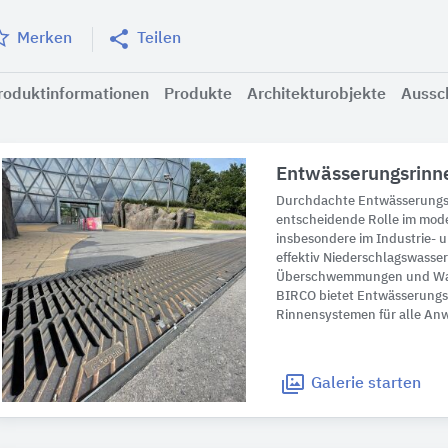
Merken
Teilen
roduktinformationen
Produkte
Architekturobjekte
Aussc
Entwässerungsrinn
Durchdachte Entwässerungss
entscheidende Rolle im mo
insbesondere im Industrie- 
effektiv Niederschlagswasse
Überschwemmungen und Was
BIRCO bietet Entwässerung
Rinnensystemen für alle An
Galerie
starten