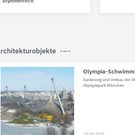
asymmetrisch
rchitekturobjekte
3 von 6
Olympia-Schwimmh
Sanierung und Umbau der O
Olympiapark München
23.03.2021