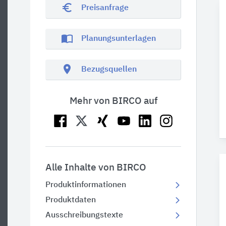
euro_symbol
Preisanfrage
import_contacts
Planungsunterlagen
location_on
Bezugsquellen
Mehr von BIRCO auf
Alle Inhalte von BIRCO
Produktinformationen
Produktdaten
Ausschreibungstexte