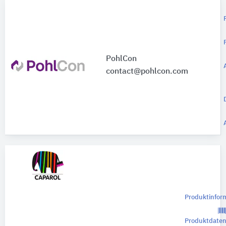
PohlCon
contact@pohlcon.com
Produktinfor
Produktdate