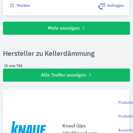
Merken
Anfragen
Mehr anzeigen
Hersteller zu Kellerdämmung
(5 von 78)
Alle Treffer anzeigen
Produkt
Produkt
Knauf Gips
Ausschr