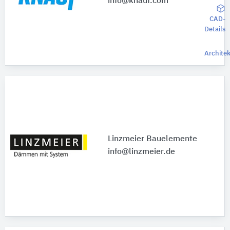
info@knauf.com
CAD-
Details
Archite
Linzmeier Bauelemente
info@linzmeier.de