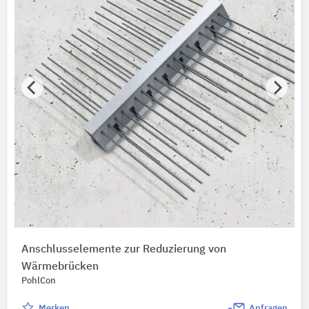
Anschlusselemente zur Reduzierung von
Wärmebrücken
PohlCon
Merken
Anfragen