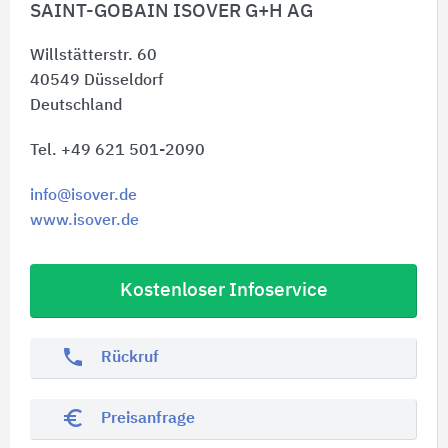
SAINT-GOBAIN ISOVER G+H AG
Willstätterstr. 60
40549
Düsseldorf
Deutschland
Tel. +49 621 501-2090
info@isover.de
www.isover.de
Kostenloser Infoservice
phone
Rückruf
euro_symbol
Preisanfrage