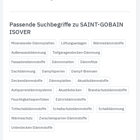
Passende Suchbegriffe zu SAINT-GOBAIN
ISOVER
Mineralwolle-Dämmplatten
Lüftungsanlagen
Wärmedämmstoffe
Außenwanddämmung
Tiefgaragendecken-Dämmung
Fassadendämmstoffe
Dämmmatten
Dämmfilze
Dachdämmung
Dampfsperren
Dampf-Bremsen
Deckendämmstoffe
Dämmplatten
Akustikdämmstoffe
Aufsparrendämmsysteme
Akustikdecken
Brandschutzdämmstoffe
Feuchtigkeitssperrfolien
Estrichdämmstoffe
Trittschalldämmstoffe
Schallschutzdämmstoffe
Schalldämmung
Wärmeschutz
Zwischensparren-Dämmstoffe
Unterdecken-Dämmstoffe