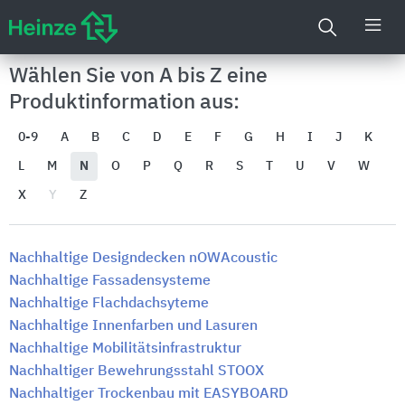
Wählen Sie von A bis Z eine
Produktinformation aus:
0-9
A
B
C
D
E
F
G
H
I
J
K
L
M
N
O
P
Q
R
S
T
U
V
W
X
Y
Z
Nachhaltige Designdecken nOWAcoustic
Nachhaltige Fassadensysteme
Nachhaltige Flachdachsyteme
Nachhaltige Innenfarben und Lasuren
Nachhaltige Mobilitätsinfrastruktur
Nachhaltiger Bewehrungsstahl STOOX
Nachhaltiger Trockenbau mit EASYBOARD