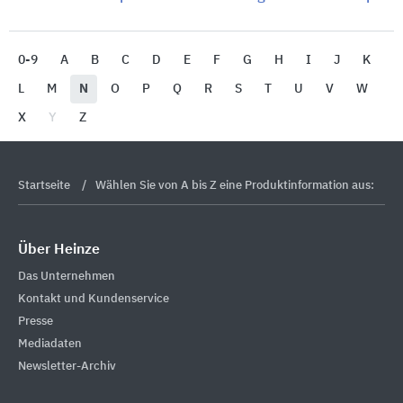
0-9
A
B
C
D
E
F
G
H
I
J
K
L
M
N
O
P
Q
R
S
T
U
V
W
X
Y
Z
Startseite
Wählen Sie von A bis Z eine Produktinformation aus:
Über Heinze
Das Unternehmen
Kontakt und Kundenservice
Presse
Mediadaten
Newsletter-Archiv