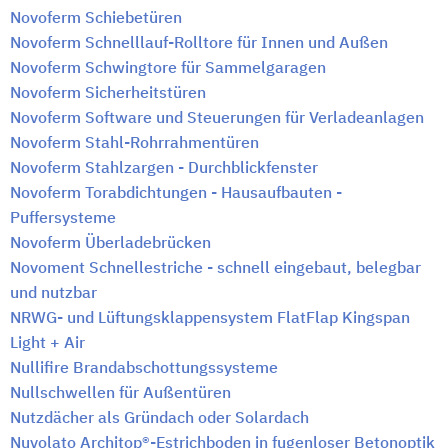
Novoferm Schiebetüren
Novoferm Schnelllauf-Rolltore für Innen und Außen
Novoferm Schwingtore für Sammelgaragen
Novoferm Sicherheitstüren
Novoferm Software und Steuerungen für Verladeanlagen
Novoferm Stahl-Rohrrahmentüren
Novoferm Stahlzargen - Durchblickfenster
Novoferm Torabdichtungen - Hausaufbauten -
Puffersysteme
Novoferm Überladebrücken
Novoment Schnellestriche - schnell eingebaut, belegbar
und nutzbar
NRWG- und Lüftungsklappensystem FlatFlap Kingspan
Light + Air
Nullifire Brandabschottungssysteme
Nullschwellen für Außentüren
Nutzdächer als Gründach oder Solardach
Nuvolato Architop®-Estrichboden in fugenloser Betonoptik