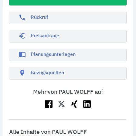
phone
Rückruf
euro_symbol
Preisanfrage
import_contacts
Planungsunterlagen
location_on
Bezugsquellen
Mehr von PAUL WOLFF auf
Alle Inhalte von PAUL WOLFF