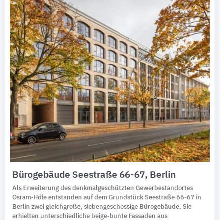
Bürogebäude Seestraße 66-67, Berlin
Als Erweiterung des denkmalgeschützten Gewerbestandortes
Osram-Höfe entstanden auf dem Grundstück Seestraße 66-67 in
Berlin zwei gleichgroße, siebengeschossige Bürogebäude. Sie
erhielten unterschiedliche beige-bunte Fassaden aus