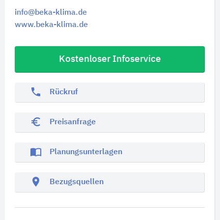
info@beka-klima.de
www.beka-klima.de
Kostenloser Infoservice
phone
Rückruf
euro_symbol
Preisanfrage
import_contacts
Planungsunterlagen
location_on
Bezugsquellen