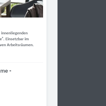
n innenliegenden
®
te
. Einsetzbar im
iven Arbeitsräumen.
eme -