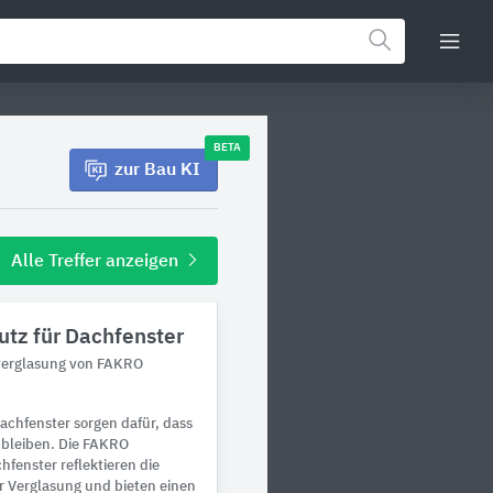
BETA
zur Bau KI
Alle Treffer anzeigen
utz für Dachfenster
erverglasung von FAKRO
achfenster sorgen dafür, dass
 bleiben. Die FAKRO
fenster reflektieren die
r Verglasung und bieten einen