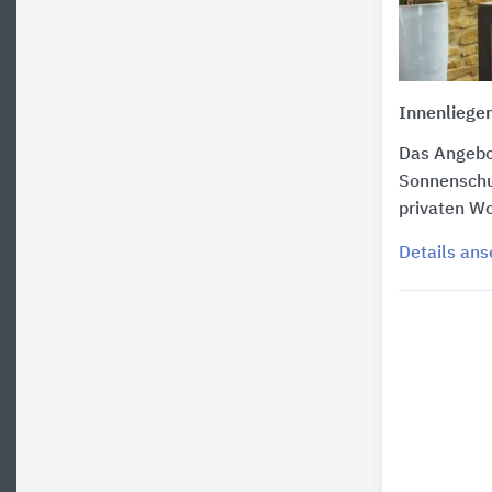
Innenliege
Das Angebot
Sonnenschut
privaten Wo
Details an