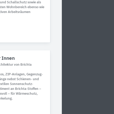
, und Schallschutz sowie als
ivaten Wohnbereich ebenso wie
ativen Arbeitsräumen
r Innen
chitektur von Brichta
llos, ZIP-Anlagen, Gegenzug-
änge nebst Schienen- und
xtilen Sonnenschutz-
timent an Brichta-Stoffen –
hsvoll – für Wärmeschutz,
nkelung.