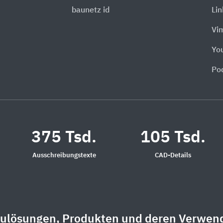
baunetz id
Li
Vi
Yo
Po
375 Tsd.
105 Tsd.
Ausschreibungstexte
CAD-Details
aulösungen, Produkten und deren Verwen