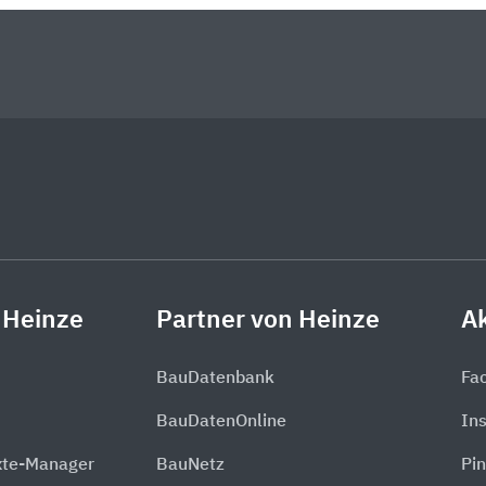
 Heinze
Partner von Heinze
Ak
BauDatenbank
Fa
BauDatenOnline
In
xte-Manager
BauNetz
Pin