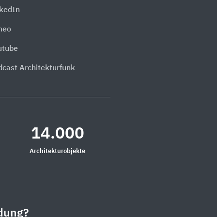
nkedIn
meo
utube
dcast Architekturfunk
14.000
Architekturobjekte
dung?