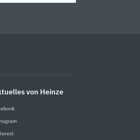
tuelles von Heinze
cebook
stagram
terest