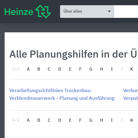
Über alles
Alle Planungshilfen in der 
0-9
A
B
C
D
E
F
G
H
I
J
K
Verarbeitungsrichtlinien Trockenbau
Verbun
Verblendmauerwerk - Planung und Ausführung
Verpu
0-9
A
B
C
D
E
F
G
H
I
J
K