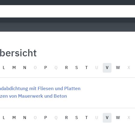
Übersicht
L
M
N
O
P
Q
R
S
T
U
V
W
X
dabdichtung mit Fliesen und Platten
tzen von Mauerwerk und Beton
L
M
N
O
P
Q
R
S
T
U
V
W
X