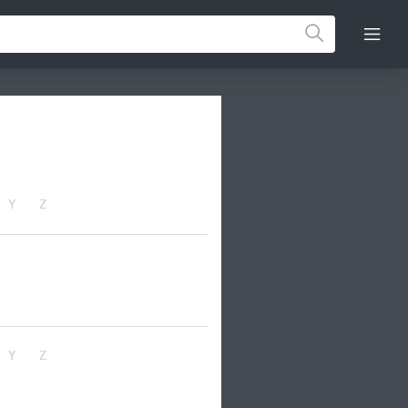
Y
Z
Y
Z