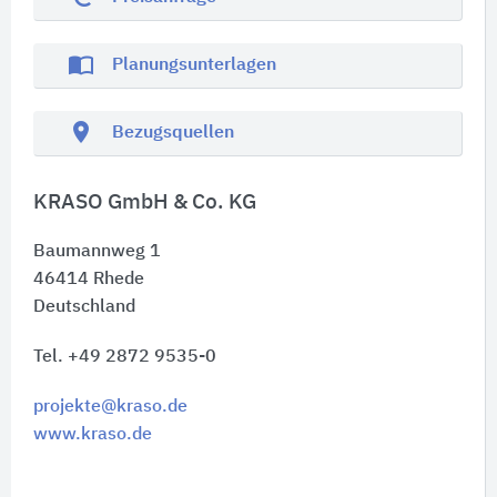
import_contacts
Planungsunterlagen
location_on
Bezugsquellen
KRASO GmbH & Co. KG
Baumannweg 1
46414
Rhede
Deutschland
Tel. +49 2872 9535-0
projekte@kraso.de
www.kraso.de