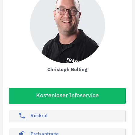
Christoph Bölting
Kostenloser Infoservice
phone
Rückruf
euro_symbol
Preisanfrage