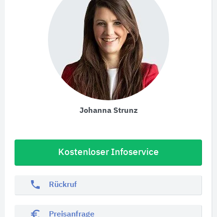
Johanna Strunz
Kostenloser Infoservice
phone
Rückruf
euro_symbol
Preisanfrage