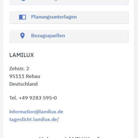
import_contacts
Planungsunterlagen
location_on
Bezugsquellen
LAMILUX
Zehstr. 2
95111
Rehau
Deutschland
Tel. +49 9283 595-0
information@lamilux.de
tageslicht.lamilux.de/