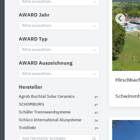
Bitte auswählen
AWARD Jahr
Bitte auswählen
AWARD Typ
Bitte auswählen
AWARD Auszeichnung
Bitte auswählen
Hirschbac
Hersteller
Schwimmha
Agrob Buchtal Solar Ceramics
47
SCHOMBURG
47
Schäfer Trennwandsysteme
45
Schüco International Alusysteme
36
Troldtekt
29
Alle Hersteller anzeigen