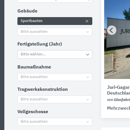
Gebäude
Sportbauten
Bitte auswählen
Fertigstellung (Jahr)
Bitte wählen…
Baumaßnahme
Bitte auswählen
Juri-Gagar
Tragwerkskonstruktion
Deutschla
Bitte auswählen
von
Glasfabr
Mehrzweck
Vollgeschosse
Bitte auswählen