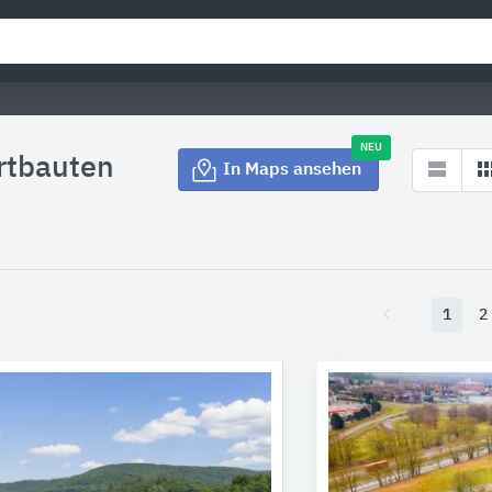
NEU
rtbauten
In Maps ansehen
1
2