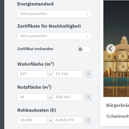
Energiestandard
Bitte auswählen
Zertifikate für Nachhaltigkeit
Bitte auswählen
Zertifikat vorhanden
2
Wohnfläche (m
)
–
2
Nutzfläche (m
)
–
Bürgerbrä
Rohbaukosten (€)
Schwimmha
–