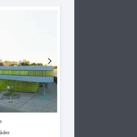
m
äder