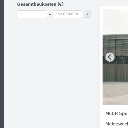
Gesamtbaukosten (€)
–
MEER Spor
Mehrzweck