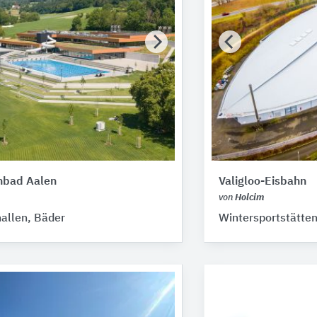
hbad Aalen
Valigloo-Eisbahn
von
Holcim
llen, Bäder
Wintersportstätte