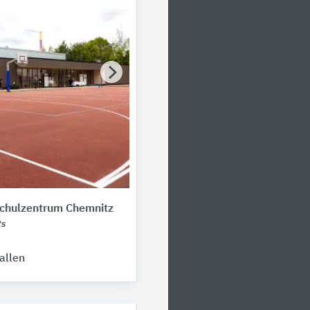
Schulzentrum Chemnitz
ts
allen