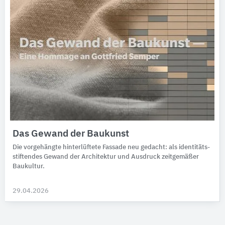
Das Gewand der Baukunst
Die vorgehängte hinter­lüftete Fassade neu ge­dacht: als iden­ti­täts­
stif­ten­des Gewand der Archi­tek­tur und Aus­druck zeit­ge­mäßer
Bau­kultur.
29.04.2026