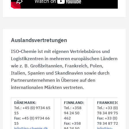
Auslandsvertretungen
ISO-Chemie ist mit eigenen Vertriebsbüros und
Logistikzentren in mehreren europäischen Ländern
wie z. B. Großbritannien, Frankreich, Polen,
Italien, Spanien und Skandinavien sowie durch
Partnerunternehmen in Übersee auf den
internationalen Märkten vertreten.
DÄNEMARK:
FINNLAND:
FRANKREICH:
Tel.: +45 (0) 9734 65
Tel.: +358
Tel.: +33 (0) 4
15
94 24 50
78 34 89 75
Fax: +45 (0) 9734 66
462
Fax: +33 (0) 4
15
Fax: +358
78 34 87 72
info@iso-chemie.dk
94 24 50
info@iso-