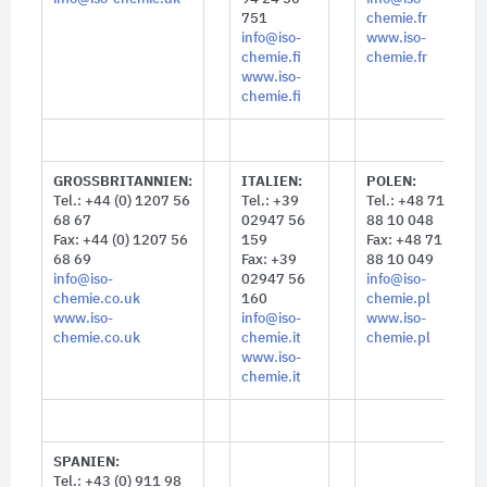
751
chemie.fr
info@iso-
www.iso-
chemie.fi
chemie.fr
www.iso-
chemie.fi
GROSSBRITANNIEN:
ITALIEN:
POLEN:
Tel.: +44 (0) 1207 56
Tel.: +39
Tel.: +48 71
68 67
02947 56
88 10 048
Fax: +44 (0) 1207 56
159
Fax: +48 71
68 69
Fax: +39
88 10 049
info@iso-
02947 56
info@iso-
chemie.co.uk
160
chemie.pl
www.iso-
info@iso-
www.iso-
chemie.co.uk
chemie.it
chemie.pl
www.iso-
chemie.it
SPANIEN:
Tel.: +43 (0) 911 98