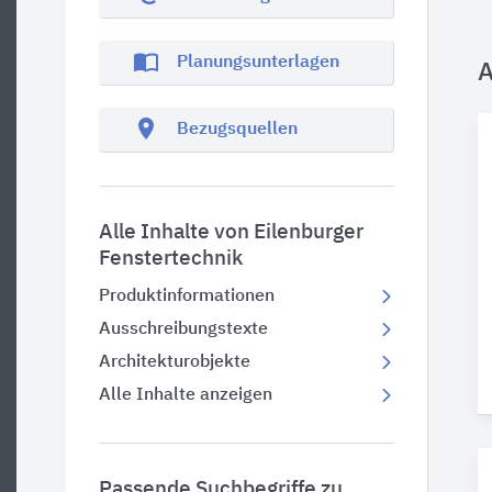
import_contacts
Planungsunterlagen
A
location_on
Bezugsquellen
Alle Inhalte von Eilenburger
Fenstertechnik
Produktinformationen
Ausschreibungstexte
Architekturobjekte
Alle Inhalte anzeigen
Passende Suchbegriffe zu