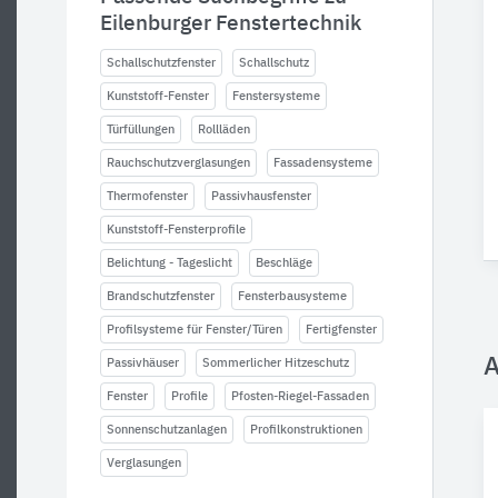
Eilenburger Fenstertechnik
Schallschutzfenster
Schallschutz
Kunststoff-Fenster
Fenstersysteme
Türfüllungen
Rollläden
Rauchschutzverglasungen
Fassadensysteme
Thermofenster
Passivhausfenster
Kunststoff-Fensterprofile
Belichtung - Tageslicht
Beschläge
Brandschutzfenster
Fensterbausysteme
Profilsysteme für Fenster/Türen
Fertigfenster
A
Passivhäuser
Sommerlicher Hitzeschutz
Fenster
Profile
Pfosten-Riegel-Fassaden
Sonnenschutzanlagen
Profilkonstruktionen
Verglasungen