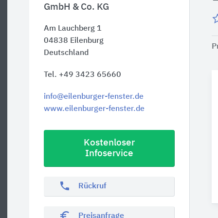
GmbH & Co. KG
Am Lauchberg 1
04838
Eilenburg
P
Deutschland
Tel. +49 3423 65660
info@eilenburger-fenster.de
www.eilenburger-fenster.de
Kostenloser
Infoservice
phone
Rückruf
euro_symbol
Preisanfrage