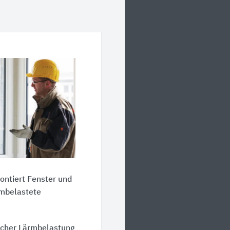
montiert Fenster und
rmbelastete
scher Lärmbelastung