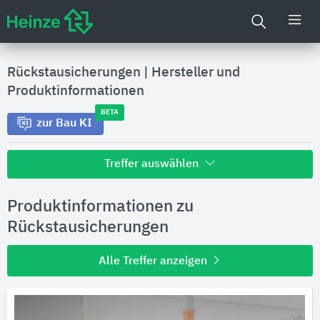
Rückstausicherungen
|
Hersteller und
Produktinformationen
BETA
zur Bau KI
Treffer auswählen
Alle Treffer zu
Produktinformationen zu
Hersteller
Rückstausicherungen
Alle Treffer anzeigen
Produktinformationen
Produktdaten