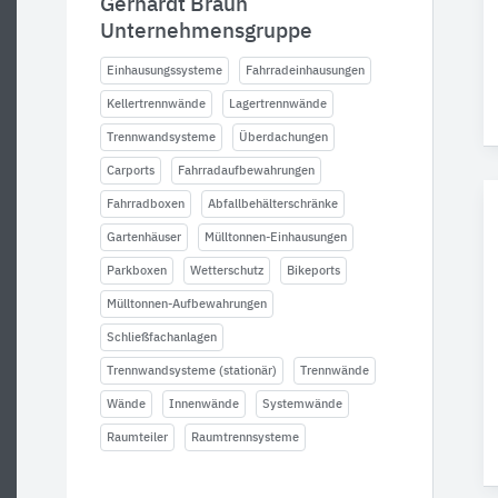
Gerhardt Braun
Unternehmensgruppe
Einhausungssysteme
Fahrradeinhausungen
Kellertrennwände
Lagertrennwände
Trennwandsysteme
Überdachungen
Carports
Fahrradaufbewahrungen
Fahrradboxen
Abfallbehälterschränke
Gartenhäuser
Mülltonnen-Einhausungen
Parkboxen
Wetterschutz
Bikeports
Mülltonnen-Aufbewahrungen
Schließfachanlagen
Trennwandsysteme (stationär)
Trennwände
Wände
Innenwände
Systemwände
Raumteiler
Raumtrennsysteme