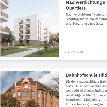
Nachverdichtung un
Quartiers
Nachverdichtung / Komplett
Siedlung mit Neubauten un
und Schaffung eines Gesamt
12.06.2026
Bahnhofschule Hil
Die denkmalgeschützte Bahn
seit 2018 in hochwertige B
Gebäude wird vollständig sa
rollstuhlgerechten Anbau er
historischen Südgiebel zurü
Flure schaffen großzügige B