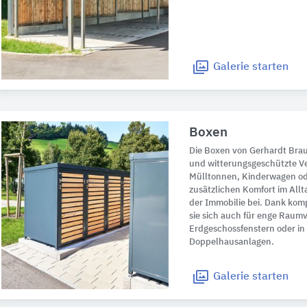
Galerie
starten
Boxen
Die Boxen von Gerhardt Brau
und witterungsgeschützte V
Mülltonnen, Kinderwagen ode
zusätzlichen Komfort im All
der Immobilie bei. Dank ko
sie sich auch für enge Raumv
Erdgeschossfenstern oder in
Doppelhausanlagen.
Galerie
starten