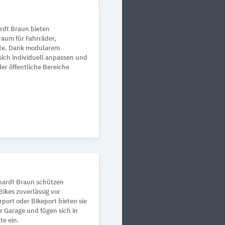
rdt Braun bieten
aum für Fahrräder,
äte. Dank modularem
sich individuell anpassen und
r öffentliche Bereiche
hardt Braun schützen
ikes zuverlässig vor
rport oder Bikeport bieten sie
r Garage und fügen sich in
e ein.