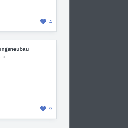
4
nungsneubau
bau
9