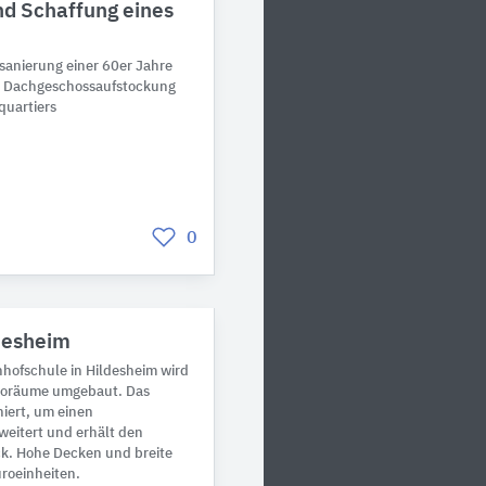
d Schaffung eines
sanierung einer 60er Jahre
d Dachgeschossaufstockung
quartiers
0
desheim
hofschule in Hildesheim wird
üroräume umgebaut. Das
niert, um einen
weitert und erhält den
ck. Hohe Decken und breite
üroeinheiten.