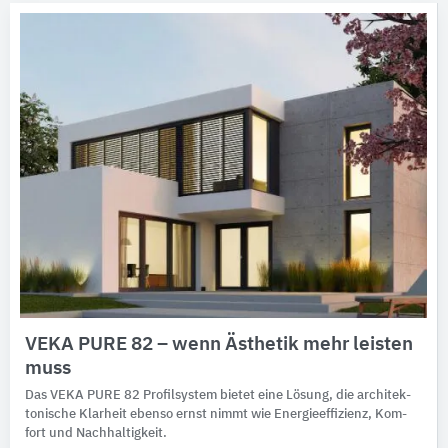
VEKA PURE 82 – wenn Ästhetik mehr leisten
muss
Das VEKA PURE 82 Profil­system bietet eine Lösung, die archi­tek­
to­ni­sche Klar­heit eben­so ernst nimmt wie Energie­effi­zienz, Kom­
fort und Nach­haltig­keit.