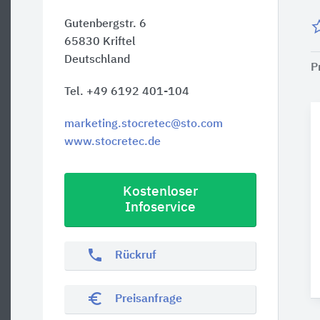
Gutenbergstr. 6
65830
Kriftel
Deutschland
P
Tel. +49 6192 401-104
marketing.stocretec@sto.com
www.stocretec.de
Kostenloser
Infoservice
phone
Rückruf
euro_symbol
Preisanfrage