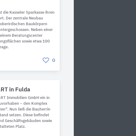
 die Kasseler Sparkasse ihren
ert. Der zentrale Neubau
 oberirdischen Baukörpern
ntergeschossen. Neben einer
einem Beratungscenter
ungsflächen sowie etwa 100
rage.
0
RT in Fulda
sART Immobilien GmbH ein in
Bauvorhaben – den Komplex
en“. Nun ließ die Bauherrin
stand setzen. Diese befindet
und Geschäftsgebäuden sowie
alteten Platz.