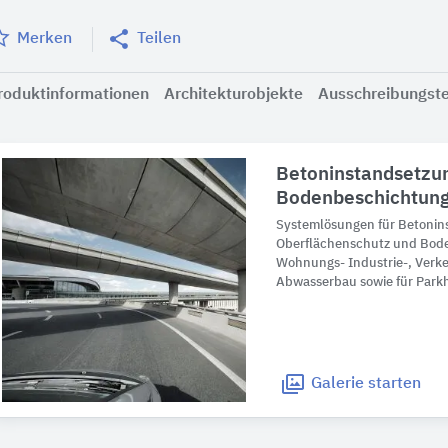
Merken
Teilen
roduktinformationen
Architekturobjekte
Ausschreibungst
Betoninstandsetzu
Bodenbeschichtun
Systemlösungen für Betonin
Oberflächenschutz und Bod
Wohnungs- Industrie-, Verke
Abwasserbau sowie für Park
Galerie
starten