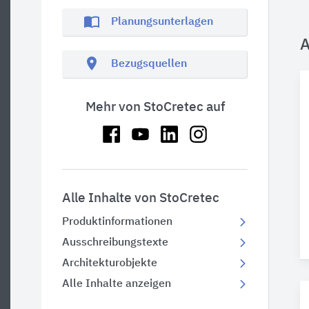
import_contacts
Planungsunterlagen
A
location_on
Bezugsquellen
Mehr von StoCretec auf
Alle Inhalte von StoCretec
Produktinformationen
Ausschreibungstexte
Architekturobjekte
Alle Inhalte anzeigen