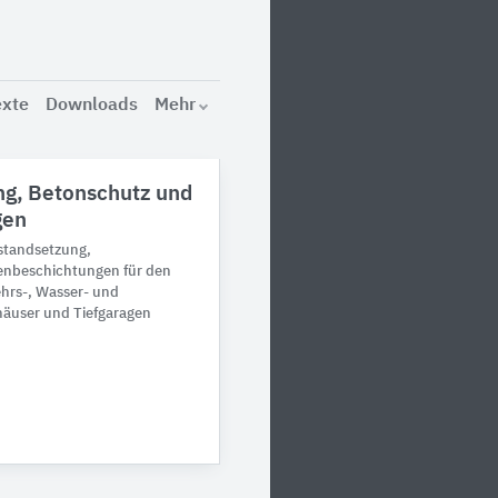
exte
Downloads
Mehr
ng, Betonschutz und
gen
standsetzung,
enbeschichtungen für den
hrs-, Wasser- und
häuser und Tiefgaragen