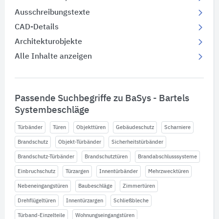
Ausschreibungstexte
CAD-Details
Architekturobjekte
Alle Inhalte anzeigen
Passende Suchbegriffe zu BaSys - Bartels
Systembeschläge
Türbänder
Türen
Objekttüren
Gebäudeschutz
Scharniere
Brandschutz
Objekt-Türbänder
Sicherheitstürbänder
Brandschutz-Türbänder
Brandschutztüren
Brandabschlusssysteme
Einbruchschutz
Türzargen
Innentürbänder
Mehrzwecktüren
Nebeneingangstüren
Baubeschläge
Zimmertüren
Drehflügeltüren
Innentürzargen
Schließbleche
Türband-Einzelteile
Wohnungseingangstüren