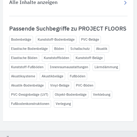
Alle Inhalte anzeigen
Passende Suchbegriffe zu PROJECT FLOORS
Bodenbeläge
Kunststoff-Bodenbeläge
PVC-Beläge
Elastische Bodenbeläge
Böden
Schallschutz
Akustik
Elastische Böden
Kunststoffböden
Kunststoff-Beläge
Kunststoff-Fußböden
Innenraumausstattungen
Lärmdämmung
Akustiksysteme
Akustikbeläge
Fußböden
Akustik-Bodenbeläge
Vinyl-Beläge
PVC-Böden
PVC-Designbeläge (LVT)
Objekt-Bodenbeläge
Verklebung
Fußbodenkonstruktionen
Verlegung