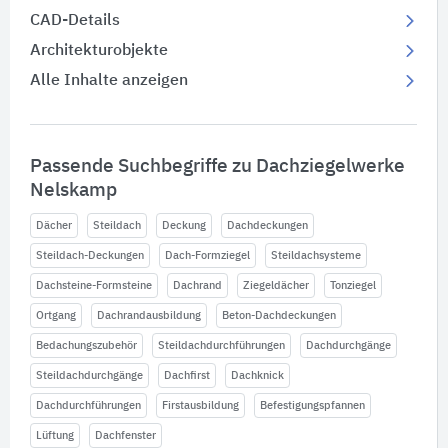
CAD-Details
Architekturobjekte
Alle Inhalte anzeigen
Passende Suchbegriffe zu Dachziegelwerke
Nelskamp
Dächer
Steildach
Deckung
Dachdeckungen
Steildach-Deckungen
Dach-Formziegel
Steildachsysteme
Dachsteine-Formsteine
Dachrand
Ziegeldächer
Tonziegel
Ortgang
Dachrandausbildung
Beton-Dachdeckungen
Bedachungszubehör
Steildachdurchführungen
Dachdurchgänge
Steildachdurchgänge
Dachfirst
Dachknick
Dachdurchführungen
Firstausbildung
Befestigungspfannen
Lüftung
Dachfenster