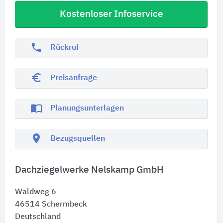
Kostenloser Infoservice
phone
Rückruf
euro_symbol
Preisanfrage
import_contacts
Planungsunterlagen
location_on
Bezugsquellen
Dachziegelwerke Nelskamp GmbH
Waldweg 6
46514
Schermbeck
Deutschland