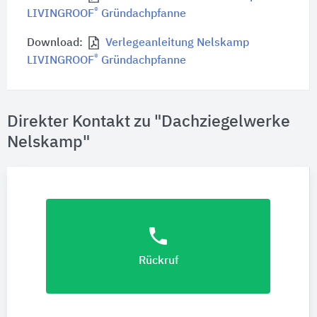
®
LIVINGROOF
Gründachpfanne
Download:
Verlegeanleitung Nelskamp
®
LIVINGROOF
Gründachpfanne
Direkter Kontakt zu "Dachziegelwerke
Nelskamp"
phone
Rückruf