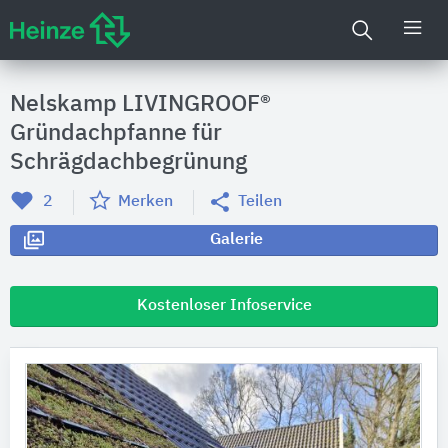
Nelskamp LIVINGROOF®
Gründachpfanne für
Schrägdachbegrünung
2
Merken
Teilen
Galerie
Kostenloser Infoservice