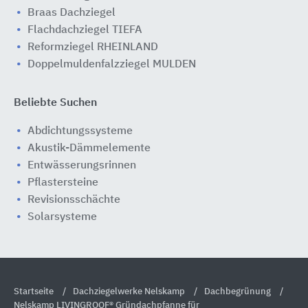
Braas Dachziegel
Flachdachziegel TIEFA
Reformziegel RHEINLAND
Doppelmuldenfalzziegel MULDEN
Beliebte Suchen
Abdichtungssysteme
Akustik-Dämmelemente
Entwässerungsrinnen
Pflastersteine
Revisionsschächte
Solarsysteme
Startseite
Dachziegelwerke Nelskamp
Dachbegrünung
Nelskamp LIVINGROOF® Gründachpfanne für