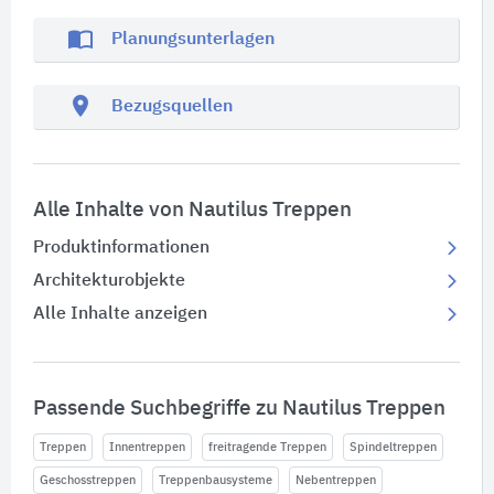
import_contacts
Planungsunterlagen
location_on
Bezugsquellen
Alle Inhalte von Nautilus Treppen
Produktinformationen
Architekturobjekte
Alle Inhalte anzeigen
Passende Suchbegriffe zu Nautilus Treppen
Treppen
Innentreppen
freitragende Treppen
Spindeltreppen
Geschosstreppen
Treppenbausysteme
Nebentreppen