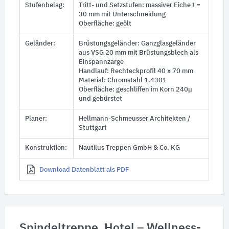
Stufenbelag:
Tritt- und Setzstufen: massiver Eiche t =
30 mm mit Unterschneidung
Oberfläche: geölt
Geländer:
Brüstungsgeländer: Ganzglasgeländer
aus VSG 20 mm mit Brüstungsblech als
Einspannzarge
Handlauf: Rechteckprofil
40 x 70 mm
Material: Chromstahl 1.4301
Oberfläche: geschliffen im Korn 240μ
und gebürstet
Planer:
Hellmann-Schmeusser Architekten /
Stuttgart
Konstruktion:
Nautilus Treppen GmbH & Co. KG
Download Datenblatt als PDF
Spindeltreppe, Hotel – Wellness-