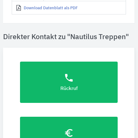
Download Datenblatt als PDF
Direkter Kontakt zu "Nautilus Treppen"
phone
Rückruf
euro_symbol