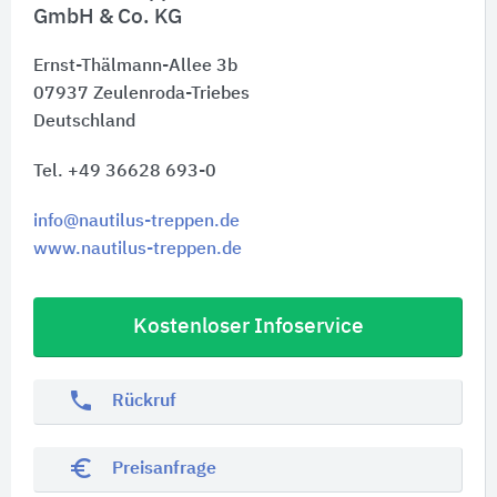
GmbH & Co. KG
Ernst-Thälmann-Allee 3b
07937
Zeulenroda-Triebes
Deutschland
Tel. +49 36628 693-0
info@nautilus-treppen.de
www.nautilus-treppen.de
Kostenloser Infoservice
phone
Rückruf
euro_symbol
Preisanfrage