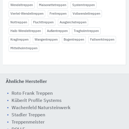
Wendeltreppen
Maisonettetreppen
Systemtreppen
Viertel-Wendeltreppen
Freitreppen
Vollwendeltreppen
Nottreppen
Fluchttreppen
Ausgleichstreppen
Halb-Wendeltreppen
Außentreppen
Tragholmtreppen
Kragtreppen
Wangentreppen
Bogentreppen
Faltwerktreppen
Mittelholmtreppen
Ähnliche Hersteller
Roto Frank Treppen
Küberit Profile Systems
Wachenfeld Natursteinwerk
Stadler Treppen
Treppenmeister