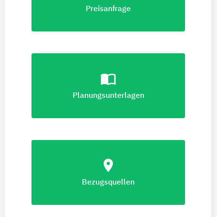
Preisanfrage
import_contacts
Planungsunterlagen
location_on
Bezugsquellen