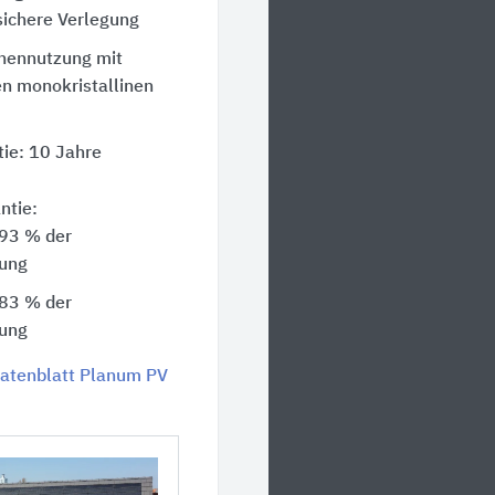
sichere Verlegung
nennutzung mit
en monokristallinen
ie: 10 Jahre
ntie:
 93 % der
tung
 83 % der
tung
atenblatt Planum PV