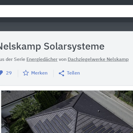
Nelskamp Solarsysteme
us der Serie
Energiedächer
von
Dachziegelwerke Nelskamp
29
Merken
Teilen