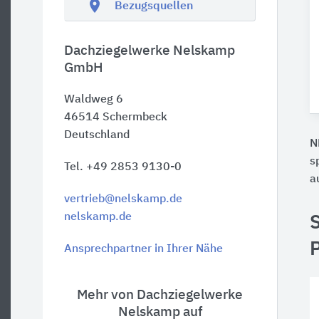
location_on
Bezugsquellen
Dachziegelwerke Nelskamp
GmbH
Waldweg 6
46514
Schermbeck
Deutschland
N
s
Tel. +49 2853 9130-0
a
vertrieb@nelskamp.de
nelskamp.de
S
Ansprechpartner in Ihrer Nähe
Mehr von Dachziegelwerke
Nelskamp auf