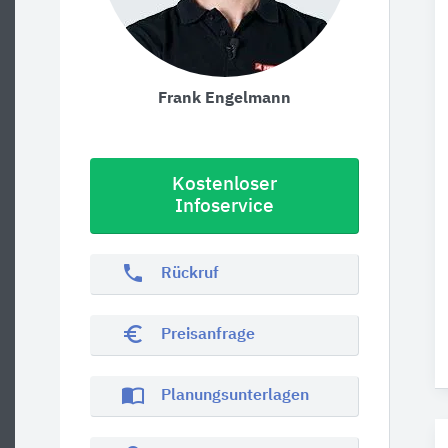
Frank Engelmann
Kostenloser
Infoservice
phone
Rückruf
euro_symbol
Preisanfrage
import_contacts
Planungsunterlagen