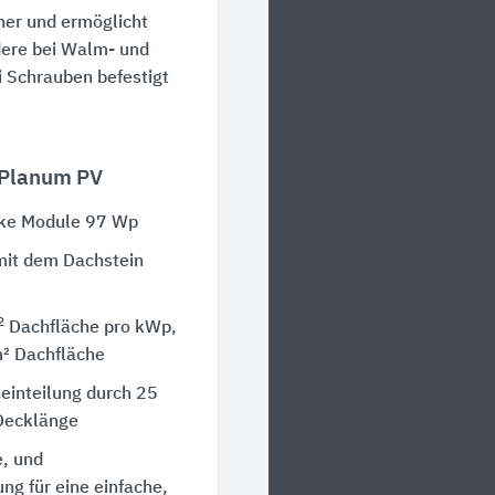
ner und ermöglicht
dere bei Walm- und
i Schrauben befestigt
 Planum PV
rke Module 97 Wp
mit dem Dachstein
2
Dachfläche pro kWp,
² Dachfläche
einteilung durch 25
Decklänge
, und
ng für eine einfache,