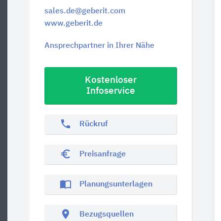
sales.de@geberit.com
www.geberit.de
Ansprechpartner in Ihrer Nähe
Kostenloser
Infoservice
phone
Rückruf
euro_symbol
Preisanfrage
import_contacts
Planungsunterlagen
location_on
Bezugsquellen