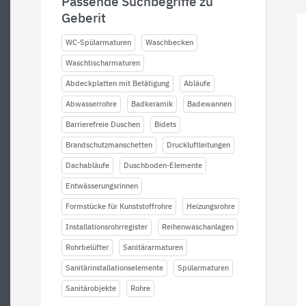
Passende Suchbegriffe zu
Geberit
WC-Spülarmaturen
Waschbecken
Waschtischarmaturen
Abdeckplatten mit Betätigung
Abläufe
Abwasserrohre
Badkeramik
Badewannen
Barrierefreie Duschen
Bidets
Brandschutzmanschetten
Druckluftleitungen
Dachabläufe
Duschboden-Elemente
Entwässerungsrinnen
Formstücke für Kunststoffrohre
Heizungsrohre
Installationsrohrregister
Reihenwaschanlagen
Rohrbelüfter
Sanitärarmaturen
Sanitärinstallationselemente
Spülarmaturen
Sanitärobjekte
Rohre