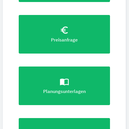
euro_symbol
Preisanfrage
import_contacts
Planungsunterlagen