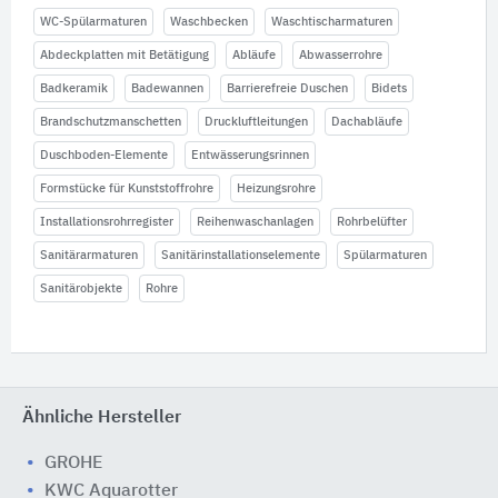
WC-Spülarmaturen
Waschbecken
Waschtischarmaturen
Abdeckplatten mit Betätigung
Abläufe
Abwasserrohre
Badkeramik
Badewannen
Barrierefreie Duschen
Bidets
Brandschutzmanschetten
Druckluftleitungen
Dachabläufe
Duschboden-Elemente
Entwässerungsrinnen
Formstücke für Kunststoffrohre
Heizungsrohre
Installationsrohrregister
Reihenwaschanlagen
Rohrbelüfter
Sanitärarmaturen
Sanitärinstallationselemente
Spülarmaturen
Sanitärobjekte
Rohre
Ähnliche Hersteller
GROHE
KWC Aquarotter