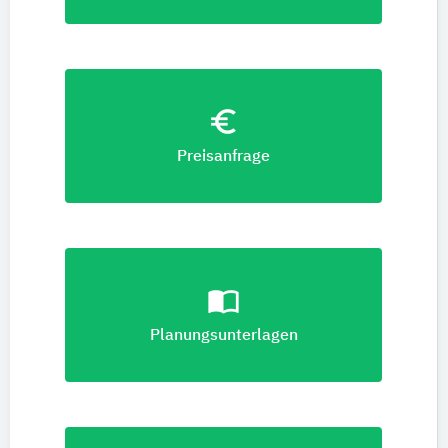
euro_symbol
Preisanfrage
import_contacts
Planungsunterlagen