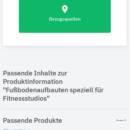
location_on
Bezugsquellen
Passende Inhalte zur
Produktinformation
"Fußbodenaufbauten speziell für
Fitnessstudios"
Passende Produkte
4 von 5