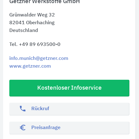
Getzner Werkstoffe GmbH
Grünwalder Weg 32
82041
Oberhaching
Deutschland
Tel. +49 89 693500-0
info.munich@getzner.com
www.getzner.com
Kostenloser Infoservice
phone
Rückruf
euro_symbol
Preisanfrage