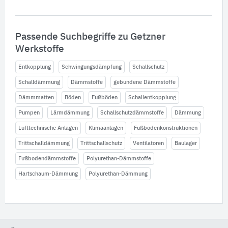
Passende Suchbegriffe zu Getzner
Werkstoffe
Entkopplung
Schwingungsdämpfung
Schallschutz
Schalldämmung
Dämmstoffe
gebundene Dämmstoffe
Dämmmatten
Böden
Fußböden
Schallentkopplung
Pumpen
Lärmdämmung
Schallschutzdämmstoffe
Dämmung
Lufttechnische Anlagen
Klimaanlagen
Fußbodenkonstruktionen
Trittschalldämmung
Trittschallschutz
Ventilatoren
Baulager
Fußbodendämmstoffe
Polyurethan-Dämmstoffe
Hartschaum-Dämmung
Polyurethan-Dämmung