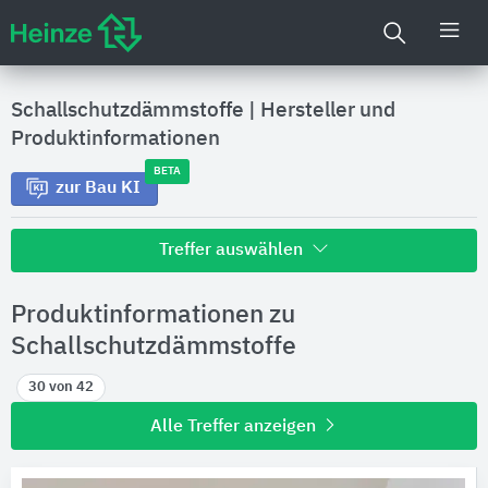
Schallschutzdämmstoffe
|
Hersteller und
Produktinformationen
BETA
zur Bau KI
Treffer auswählen
Alle Treffer zu
Produktinformationen zu
Hersteller
Schallschutzdämmstoffe
30 von 42
Produktinformationen
Alle Treffer anzeigen
Produktdaten