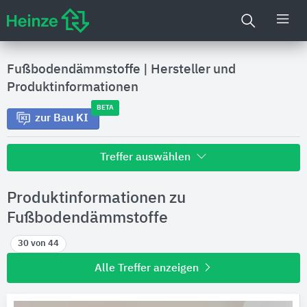
Fußbodendämmstoffe
|
Hersteller und
Produktinformationen
BETA
zur Bau KI
Treffer auswählen
Alle Treffer zu
Produktinformationen zu
Hersteller
Fußbodendämmstoffe
30 von 44
Produktinformationen
Alle Treffer anzeigen
Produktdaten