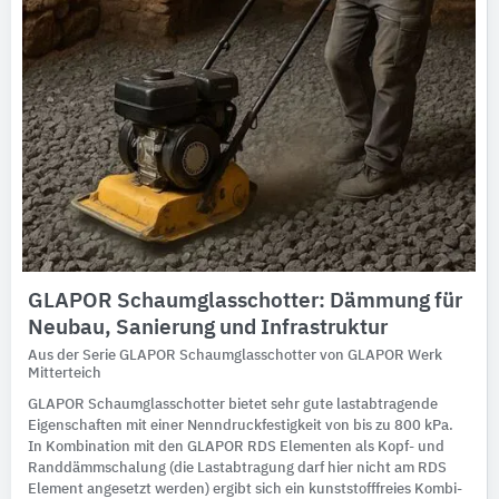
GLAPOR Schaumglasschotter: Dämmung für
Neubau, Sanierung und Infrastruktur
Aus der Serie GLAPOR Schaumglasschotter von GLAPOR Werk
Mitterteich
GLAPOR Schaumglasschotter bietet sehr gute lastabtragende
Eigenschaften mit einer Nenndruckfestigkeit von bis zu 800 kPa.
In Kombination mit den GLAPOR RDS Elementen als Kopf- und
Randdämmschalung (die Lastabtragung darf hier nicht am RDS
Element angesetzt werden) ergibt sich ein kunststofffreies Kombi-