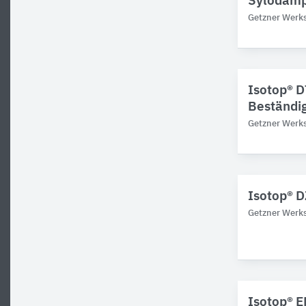
Sylodamp
Getzner Werks
Isotop® D
Beständig
Getzner Werks
Isotop® 
Getzner Werks
Isotop® E