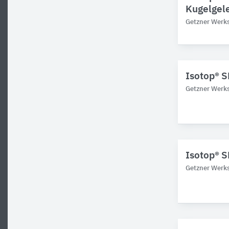
Kugelgel
Getzner Werks
Isotop® S
Getzner Werks
Isotop® 
Getzner Werks