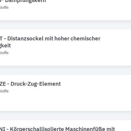
® Dämpfungskern
toffe
T - Distanzsockel mit hoher chemischer
keit
toffe
DZE - Druck-Zug-Element
toffe
NI - Körperschallisolierte Maschinenfüße mit