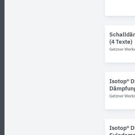
Schalldä
(4 Texte)
Getzner Werks
Isotop® D
Dämpfun
Getzner Werks
Isotop® D