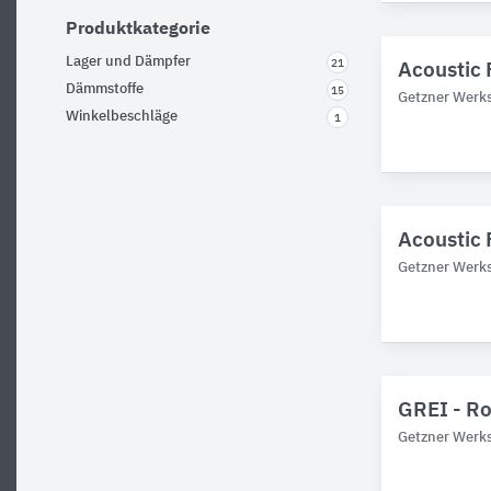
Produktkategorie
Lager und Dämpfer
21
Acoustic 
Dämmstoffe
15
Getzner Werks
Winkelbeschläge
1
Acoustic 
Getzner Werks
GREI - R
Getzner Werks