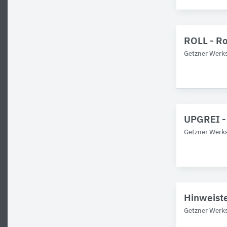
ROLL - R
Getzner Werks
UPGREI -
Getzner Werks
Hinweiste
Getzner Werks