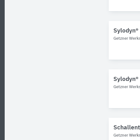
Sylodyn®
Getzner Werks
Sylodyn®
Getzner Werks
Schallent
Getzner Werks