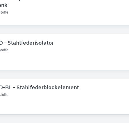
enk
toffe
D - Stahlfederisolator
toffe
SD-BL - Stahlfederblockelement
toffe