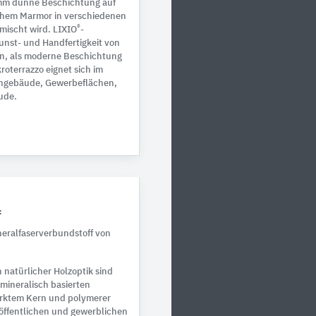
8 mm dünne Beschichtung auf
ischem Marmor in verschiedenen
®
mischt wird. LIXIO
-
 Kunst- und Handfertigkeit von
en, als moderne Beschichtung
roterrazzo eignet sich im
hngebäude, Gewerbeflächen,
ude.
f
neralfaserverbundstoff von
 natürlicher Holzoptik sind
mineralisch basierten
ärktem Kern und polymerer
 öffentlichen und gewerblichen