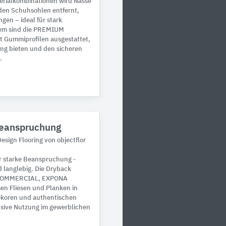
terialkombinationen wird Nässe
den Schuhsohlen entfernt,
gen – ideal für stark
dem sind die PREMIUM
it Gummiprofilen ausgestattet,
ng bieten und den sicheren
.
Beanspruchung
sign Flooring von objectflor
 starke Beanspruchung -
nd langlebig. Die Dryback
 COMMERCIAL, EXPONA
 Fliesen und Planken in
dekoren und authentischen
ensive Nutzung im gewerblichen