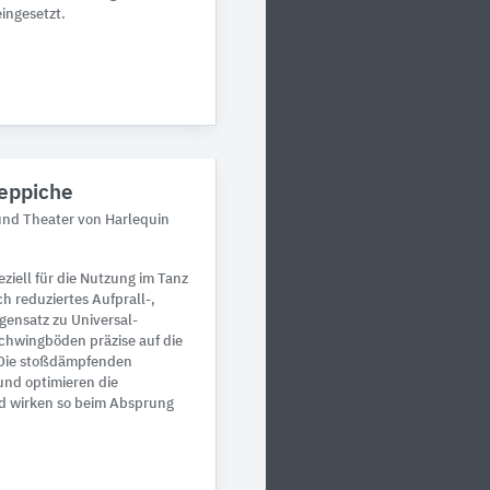
ingesetzt.
eppiche
 und Theater von Harlequin
iell für die Nutzung im Tanz
h reduziertes Aufprall-,
gensatz zu Universal-
chwingböden präzise auf die
 Die stoßdämpfenden
nd optimieren die
d wirken so beim Absprung