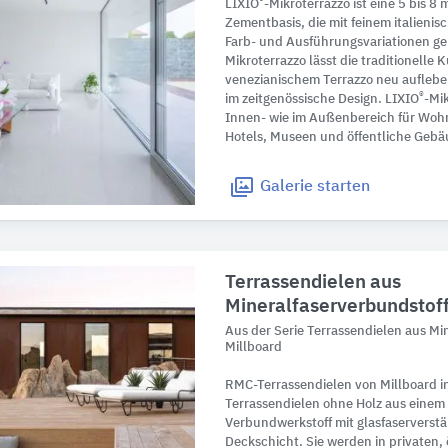
®
LIXIO
-Mikroterrazzo ist eine 5 bis 
Zementbasis, die mit feinem italien
Farb- und Ausführungsvariationen ge
Mikroterrazzo lässt die traditionelle
venezianischem Terrazzo neu aufleb
®
im zeitgenössische Design. LIXIO
-Mik
Innen- wie im Außenbereich für Wo
Hotels, Museen und öffentliche Gebä
Galerie
starten
Terrassendielen aus
Mineralfaserverbundstof
Aus der Serie Terrassendielen aus Mi
Millboard
RMC-Terrassendielen von Millboard in
Terrassendielen ohne Holz aus einem 
Verbundwerkstoff mit glasfaserverst
Deckschicht. Sie werden in privaten,