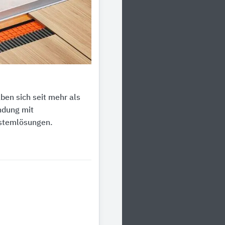
en sich seit mehr als
ndung mit
ystemlösungen.