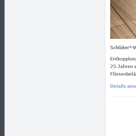
Schlüter®-
Entkopplun
25 Jahren w
Fliesenbel
Details an