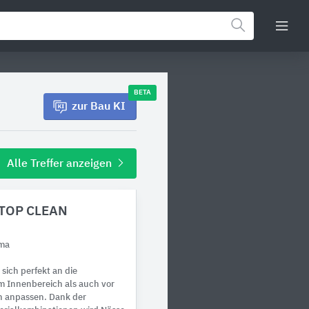
BETA
zur Bau KI
Alle Treffer anzeigen
 TOP CLEAN
m
uma
sich perfekt an die
m Innenbereich als auch vor
 anpassen. Dank der