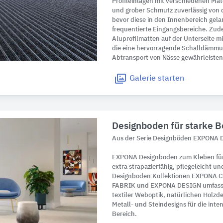
Profileinlagen mit verschiedenen Ma
und grober Schmutz zuverlässig von 
bevor diese in den Innenbereich gelan
frequentierte Eingangsbereiche. Zu
Aluprofilmatten auf der Unterseite m
die eine hervorragende Schalldämmu
Abtransport von Nässe gewährleisten
Galerie
starten
Designboden für starke 
Aus der Serie Designböden EXPONA De
EXPONA Designboden zum Kleben für
extra strapazierfähig, pflegeleicht u
Designboden Kollektionen EXPONA
FABRIK und EXPONA DESIGN umfassen
textiler Weboptik, natürlichen Holz
Metall- und Steindesigns für die int
Bereich.