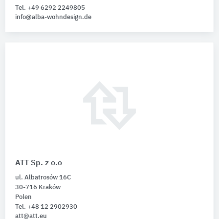
Tel. +49 6292 2249805
info@alba-wohndesign.de
ATT Sp. z o.o
ul. Albatrosów 16C
30-716 Kraków
Polen
Tel. +48 12 2902930
att@att.eu