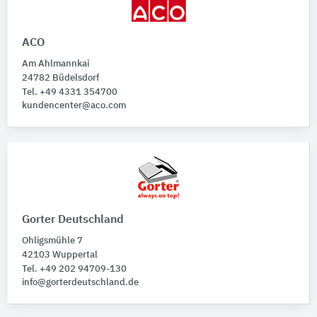
Produktkategorie
Schachtabdeckungen
ACO
Am Ahlmannkai
Technische Bauteile
24782 Büdelsdorf
Bitte auswählen
Tel. +49 4331 354700
kundencenter@aco.com
Technische Funktionen
Bitte auswählen
Gorter Deutschland
Ohligsmühle 7
42103 Wuppertal
Tel. +49 202 94709-130
info@gorterdeutschland.de