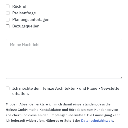
Rückruf
Preisanfrage
Planungsunterlagen
Bezugsquellen
Meine Nachricht
Bodenentwässerung, Duschrinnen und
Küchenentwässerung
Ich möchte den Heinze Architekten- und Planer-Newsletter
erhalten.
ACO Haustechnik
Mit dem Absenden erkläre ich mich damit einverstanden, dass die
Heinze GmbH meine Kontaktdaten und Bürodaten zum Kundenservice
speichert und diese an den Empfänger übermittelt. Die Einwilligung kann
ich jederzeit widerrufen. Näheres erläutert der
Datenschutzhinweis
.