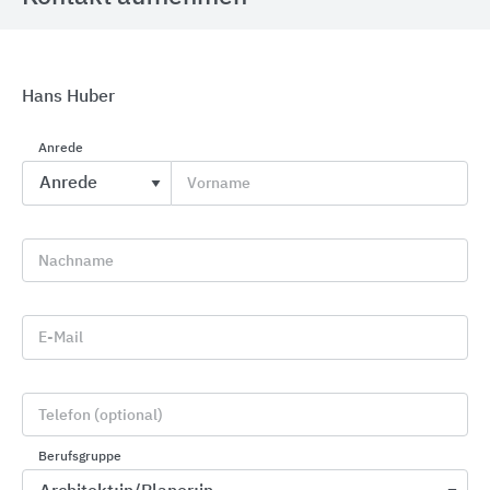
Hans Huber
Druckwasserdichte Einbauteile für den Betonbau
Anrede
KRASO
Vorname
Nachname
E-Mail
Telefon (optional)
Berufsgruppe