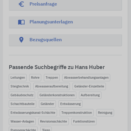
euro_symbol
Preisanfrage
import_contacts
Planungsunterlagen
location_on
Bezugsquellen
Passende Suchbegriffe zu Hans Huber
Leitungen
Rohre
Treppen
Abwasserbehandlungsanlagen
Steigtechnik
Abwasseraufbereitung
Geländer-Einzelteile
Gebäudeschutz
Geländerkonstruktionen
Aufbereitung
Schachtbauteile
Geländer
Entwässerung
Entwässerungskanal-Schächte
Treppenkonstruktion
Reinigung
Wasser-Anlagen
Revisionsschächte
Funktionstüren
Pumpenschächte
Türen