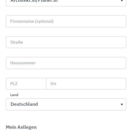
Firmenname (optional)
Straße
Bodenprofilsysteme aus Aluminium, Messing,
Edelstahl
Hausnummer
Küberit Profile Systems
PLZ
Ort
Land
Mein Anliegen