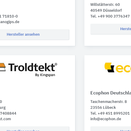
Willstätterstr. 60
40549 Düsseldorf
31 71810-0
Tel. +49 900 3776347
anogips.de
Herst
Hersteller ansehen
Ecophon Deutschl
20
Taschenmacherstr. 8
urg
23556 Lübeck
 87408844
Tel. +49 451 8995201
kt.com
info@ecophon.de