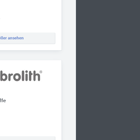
0
eller ansehen
ffe