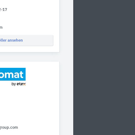
2-17
om
eller ansehen
group.com