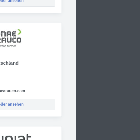
eller ansehen
tschland
aearauco.com
eller ansehen