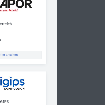
erteich
0
eller ansehen
IGIPS