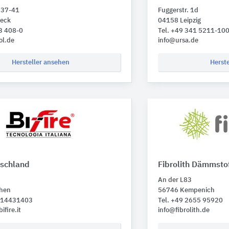
 37-41
Fuggerstr. 1d
eck
04158 Leipzig
3 408-0
Tel. +49 341 5211-10
ol.de
info@ursa.de
Hersteller ansehen
Herst
tschland
Fibrolith Dämmsto
An der L83
hen
56746 Kempenich
1 14431403
Tel. +49 2655 95920
fire.it
info@fibrolith.de