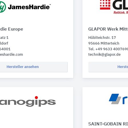
die Europe
GLAPOR Werk Mitt
atz 1
Hüblteichstr. 17
ldorf
95666 Mitterteich
864001
Tel. +49 9633 400769
eshardie.com
technik@glapor.de
Hersteller ansehen
Herst
SAINT-GOBAIN R