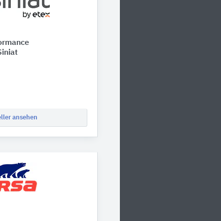
formance
iniat
eller ansehen
d