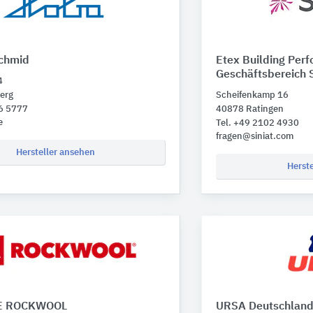
chmid
Etex Building Per
Geschäftsbereich S
4
erg
Scheifenkamp 16
66 5777
40878 Ratingen
e
Tel. +49 2102 4930
fragen@siniat.com
Hersteller ansehen
Herst
E ROCKWOOL
URSA Deutschlan