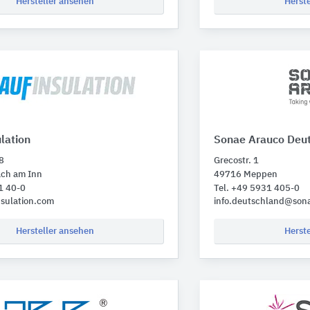
Hersteller ansehen
Herst
lation
Sonae Arauco Deu
 8
Grecostr. 1
ch am Inn
49716 Meppen
1 40-0
Tel. +49 5931 405-0
sulation.com
info.deutschland@son
Hersteller ansehen
Herst