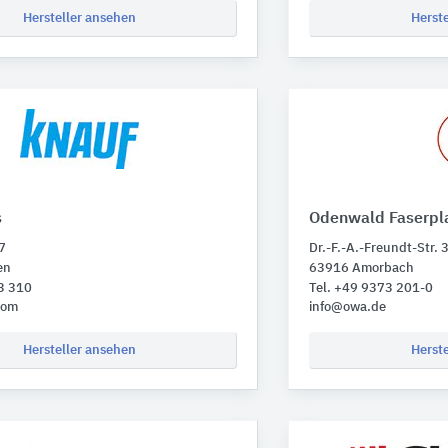
Hersteller ansehen
Herst
s
Odenwald Faserpl
7
Dr.-F.-A.-Freundt-Str. 
en
63916 Amorbach
3 310
Tel. +49 9373 201-0
com
info@owa.de
Hersteller ansehen
Herst