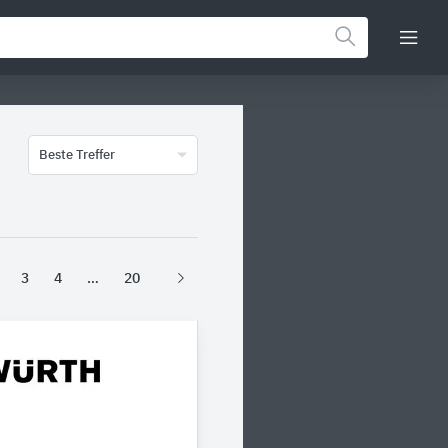
Beste Treffer
3
4
20