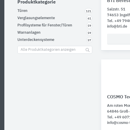
BTI Befes
Produktkategorie
Salzstr. 51
Türen
121
74653 Ingel
Verglasungselemente
61
Tel. +49 794
Profilsysteme für Fenster/Türen
59
info@bti.de
Warnanlagen
59
Unterdeckensysteme
57
Alle Produktkategorien anzeigen
COSMO Tec
Am roten Mo
64846 Groß
Tel. +49 60
info@cosmo-