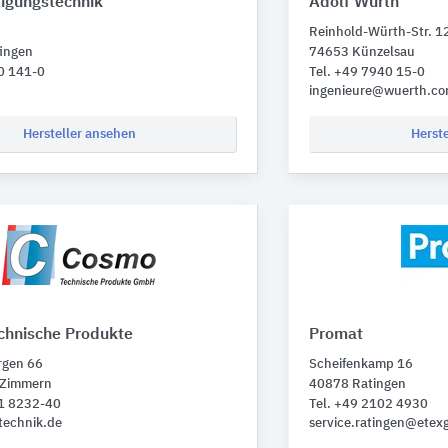
tigungstechnik
Adolf Würth
Reinhold-Würth-Str. 1
fingen
74653 Künzelsau
0 141-0
Tel. +49 7940 15-0
ingenieure@wuerth.c
Hersteller ansehen
Herst
hnische Produkte
Promat
rgen 66
Scheifenkamp 16
-Zimmern
40878 Ratingen
71 8232-40
Tel. +49 2102 4930
technik.de
service.ratingen@etex