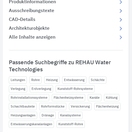
Produktinformationen
Ausschreibungstexte
CAD-Details
Architekturobjekte
Alle Inhalte anzeigen
Passende Suchbegriffe zu REHAU Water
Technologies
Leitungen
Rohre
Heizung
Entwässerung
Schächte
Verlegung
Erdverlegung
Kunststoff-Rohrsysteme
Rohrinstallationssysteme
Flächenheizsysteme
Kanäle
Kühlung
Schachtbauteile
Rohrformstücke
Versickerung
Flächenheizung
Heizungsanlagen
Dränage
Kanalsysteme
Entwässerungskanalanlagen
Kunststoff-Rohre