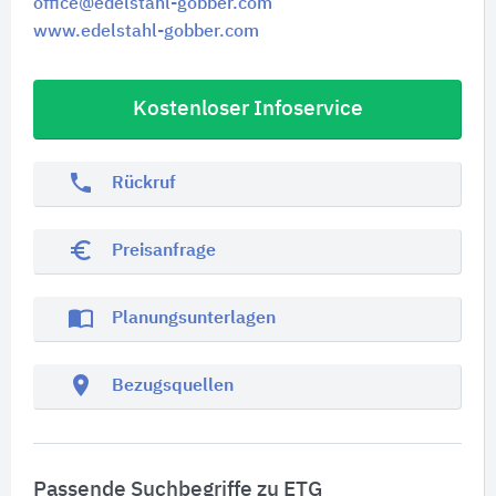
office@edelstahl-gobber.com
www.edelstahl-gobber.com
Kostenloser Infoservice
phone
Rückruf
euro_symbol
Preisanfrage
import_contacts
Planungsunterlagen
location_on
Bezugsquellen
Passende Suchbegriffe zu ETG