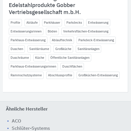
Edelstahlprodukte Gobber
Vertriebsgesellschaft m.b.H.
Profile
Abläufe
Parkhäuser
Parkdecks
Entwässerung
Entwässerungsrinnen
Böden
Verkehrsflächen-Entwässerung
Parkhaus-Entwässerung
Ablauftechnik
Parkdeck-Entwässerung
Duschen
Sanitärräume
Großküche
Sanitäranlagen
Duschräume
Küche
Öffentliche Sanitäranlagen
Parkhaus-Entwässerungsrinnen
Duschflächen
Rammschutzsysteme
Abschlussprofile
Großküchen-Entwässerung
Ähnliche Hersteller
ACO
Schlüter-Systems