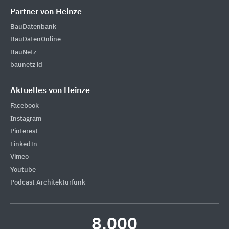
Partner von Heinze
BauDatenbank
BauDatenOnline
BauNetz
baunetz id
Aktuelles von Heinze
Facebook
Instagram
Pinterest
LinkedIn
Vimeo
Youtube
Podcast Architekturfunk
8.000