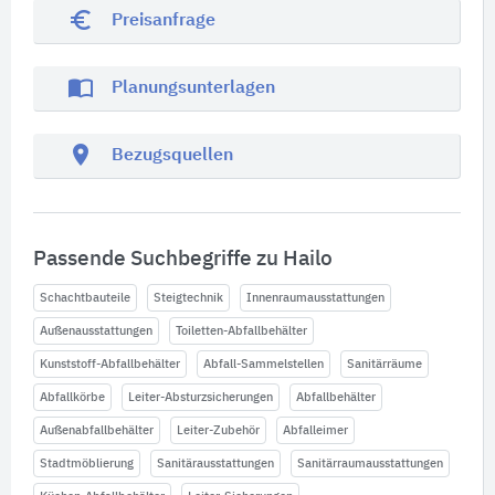
euro_symbol
Preisanfrage
import_contacts
Planungsunterlagen
location_on
Bezugsquellen
Passende Suchbegriffe zu Hailo
Schachtbauteile
Steigtechnik
Innenraumausstattungen
Außenausstattungen
Toiletten-Abfallbehälter
Kunststoff-Abfallbehälter
Abfall-Sammelstellen
Sanitärräume
Abfallkörbe
Leiter-Absturzsicherungen
Abfallbehälter
Außenabfallbehälter
Leiter-Zubehör
Abfalleimer
Stadtmöblierung
Sanitärausstattungen
Sanitärraumausstattungen