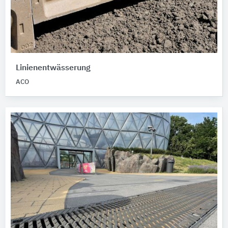
Linienentwässerung
ACO