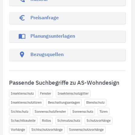
euro_symbol
Preisanfrage
import_contacts
Planungsunterlagen
location_on
Bezugsquellen
Passende Suchbegriffe zu AS-Wohndesign
Insektenschutz
Fenster
Insektenschutzgitter
Insektenschutztüren
Beschattungsanlagen
Blendschutz
Sichtschutz
Sonnenschutzfenster
Sonnenschutz
Türen
Schachtbauteile
Rollos
Schmutzschutz
Schutzvorhänge
Vorhänge
Sichtschutzvorhänge
Sonnenschutzvorhänge