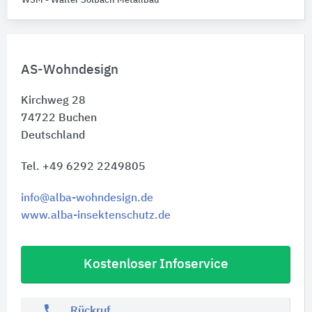
WSM - Walter Solbach Metallbau
AS-Wohndesign
Kirchweg 28
74722
Buchen
Deutschland
Tel. +49 6292 2249805
info@alba-wohndesign.de
www.alba-insektenschutz.de
Kostenloser Infoservice
phone
Rückruf