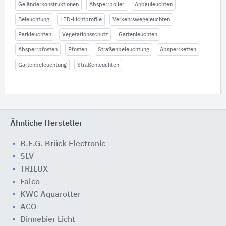
Geländerkonstruktionen
Absperrpoller
Anbauleuchten
Beleuchtung
LED-Lichtprofile
Verkehrswegeleuchten
Parkleuchten
Vegetationsschutz
Gartenleuchten
Absperrpfosten
Pfosten
Straßenbeleuchtung
Absperrketten
Gartenbeleuchtung
Straßenleuchten
Ähnliche Hersteller
B.E.G. Brück Electronic
SLV
TRILUX
Falco
KWC Aquarotter
ACO
Dinnebier Licht