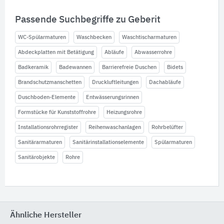
Passende Suchbegriffe zu Geberit
WC-Spülarmaturen
Waschbecken
Waschtischarmaturen
Abdeckplatten mit Betätigung
Abläufe
Abwasserrohre
Badkeramik
Badewannen
Barrierefreie Duschen
Bidets
Brandschutzmanschetten
Druckluftleitungen
Dachabläufe
Duschboden-Elemente
Entwässerungsrinnen
Formstücke für Kunststoffrohre
Heizungsrohre
Installationsrohrregister
Reihenwaschanlagen
Rohrbelüfter
Sanitärarmaturen
Sanitärinstallationselemente
Spülarmaturen
Sanitärobjekte
Rohre
Ähnliche Hersteller