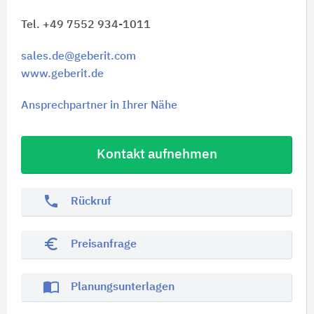
Tel. +49 7552 934-1011
sales.de@geberit.com
www.geberit.de
Ansprechpartner in Ihrer Nähe
Kontakt aufnehmen
phone
Rückruf
euro_symbol
Preisanfrage
import_contacts
Planungsunterlagen