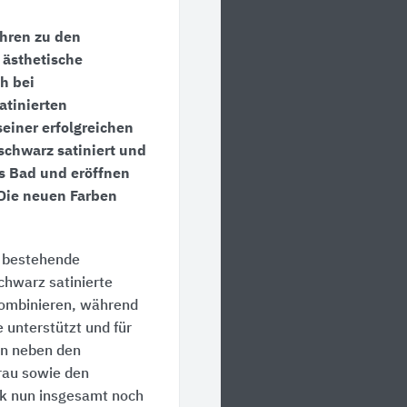
ahren zu den
 ästhetische
h bei
atinierten
einer erfolgreichen
schwarz satiniert und
ns Bad und eröffnen
 Die neuen Farben
s bestehende
chwarz satinierte
 kombinieren, während
 unterstützt und für
en neben den
rau sowie den
ik nun insgesamt noch