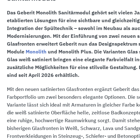
Das Geberit Monolith Sanitärmodul gehört seit vielen J
etablierten Lösungen für eine sichtbare und gleichzeitig
Integration der Spültechnik – sowohl im Neubau als auc
Modernisierungen. Mit der Einführung von zwei neuen s
Glasfronten erweitert Geberit nun das Designspektrum s
Module
Monolith
und Monolith Plus. Die Varianten Glas 
Glas weiß satiniert bringen eine elegante Farbvielfalt i
zusätzliche Möglichkeiten für eine stilvolle Gestaltung.
sind seit
April 2026
erhältlich.
Mit den neuen satinierten Glasfronten ergänzt Geberit da
Farbportfolio um zwei besonders elegante Optionen. Die s
Variante lässt sich ideal mit Armaturen in gleicher Farbe
die weiß satinierte Oberfläche helle, zeitlose Badkonzepte
eine ruhige, hochwertige Raumwirkung sorgt. Damit steh
bisherigen Glasfronten in Weiß, Schwarz, Lava und Sandg
Frontverkleidungen in Steinzeug-, Schiefer- und Betonopt