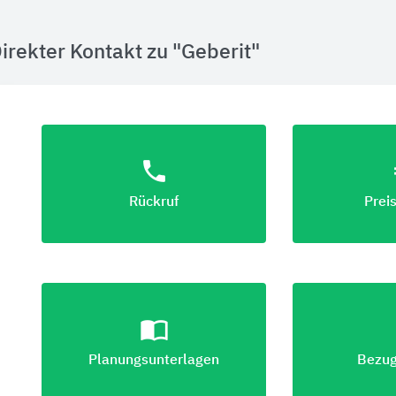
irekter Kontakt zu "Geberit"
phone
eu
Rückruf
Prei
import_contacts
lo
Planungsunterlagen
Bezug