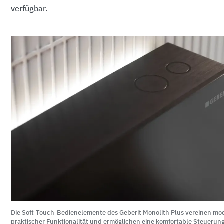
verfügbar.
Die Soft-Touch-Bedienelemente des Geberit Monolith Plus vereinen mo
praktischer Funktionalität und ermöglichen eine komfortable Steuerun