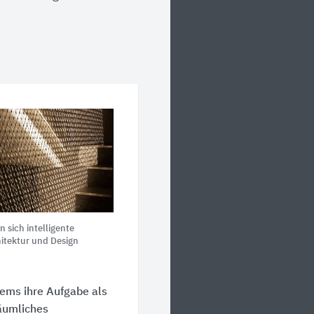
 sich intelligente
itektur und Design
ems ihre Aufgabe als
räumliches