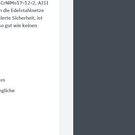
X5CrNiMo17-12-2, AISI
 die Edelstahlnetze
rte Sicherheit, ist
so gut wie keinen
ern
ngliche