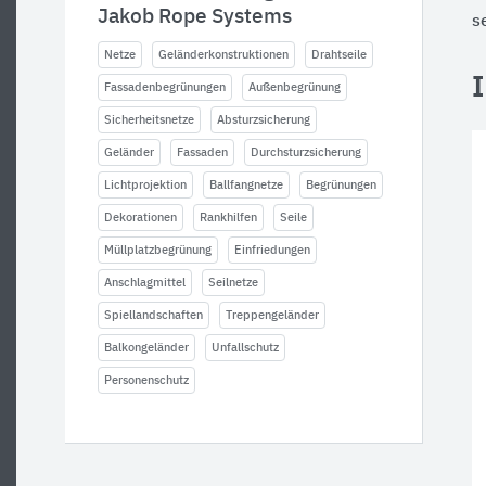
Jakob Rope Systems
s
Netze
Geländerkonstruktionen
Drahtseile
Fassadenbegrünungen
Außenbegrünung
Sicherheitsnetze
Absturzsicherung
Geländer
Fassaden
Durchsturzsicherung
Lichtprojektion
Ballfangnetze
Begrünungen
Dekorationen
Rankhilfen
Seile
Müllplatzbegrünung
Einfriedungen
Anschlagmittel
Seilnetze
Spiellandschaften
Treppengeländer
Balkongeländer
Unfallschutz
Personenschutz