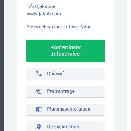
info@jakob.eu
www.jakob.com
Ansprechpartner in Ihrer Nähe
Kostenloser
Infoservice
phone
Rückruf
euro_symbol
Preisanfrage
import_contacts
Planungsunterlagen
location_on
Bezugsquellen