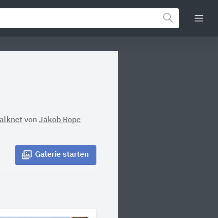
alknet
von
Jakob Rope
Galerie
starten