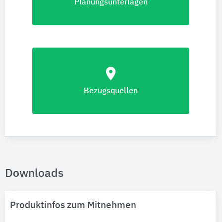
Planungsunterlagen
location_on
Bezugsquellen
Downloads
Produktinfos zum Mitnehmen