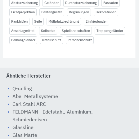
Absturzsicherung
Geländer
Durchsturzsicherung
Fassaden
Lichtprojektion
Ballfangnetze
Begrünungen
Dekorationen
Rankhilfen
Seile
Müllplatzbegrünung
Einfriedungen
Anschlagmittel
Seilnetze
Spiellandschaften
Treppengeländer
Balkongeländer
Unfallschutz
Personenschutz
Ähnliche Hersteller
Q-railing
Abel Metallsysteme
Carl Stahl ARC
FELDMANN - Edelstahl, Aluminium,
Schmiedeeisen
Glassline
Glas Marte