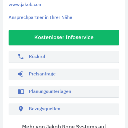
www.jakob.com
Ansprechpartner in Ihrer Nähe
Kostenloser Infoservice
phone
Rückruf
euro_symbol
Preisanfrage
import_contacts
Planungsunterlagen
location_on
Bezugsquellen
Mehr von Jakob Rope Systems auf