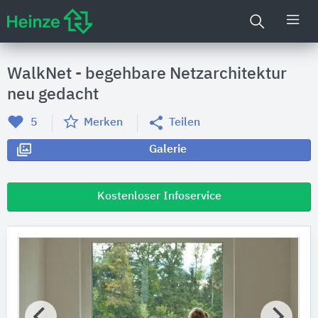
WalkNet - begehbare Netzarchitektur
neu gedacht
5
Merken
Teilen
Galerie
Kostenloser Infoservice