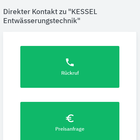
Direkter Kontakt zu "KESSEL
Entwässerungstechnik"
phone
Rückruf
euro_symbol
Preisanfrage