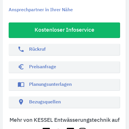
Ansprechpartner in Ihrer Nähe
Kostenloser Infoservice
phone
Rückruf
euro_symbol
Preisanfrage
import_contacts
Planungsunterlagen
location_on
Bezugsquellen
Mehr von KESSEL Entwässerungstechnik auf