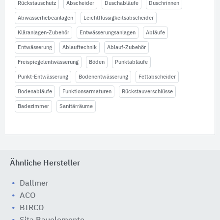
Rückstauschutz
Abscheider
Duschabläufe
Duschrinnen
Abwasserhebeanlagen
Leichtflüssigkeitsabscheider
Kläranlagen-Zubehör
Entwässerungsanlagen
Abläufe
Entwässerung
Ablauftechnik
Ablauf-Zubehör
Freispiegelentwässerung
Böden
Punktabläufe
Punkt-Entwässerung
Bodenentwässerung
Fettabscheider
Bodenabläufe
Funktionsarmaturen
Rückstauverschlüsse
Badezimmer
Sanitärräume
Ähnliche Hersteller
Dallmer
ACO
BIRCO