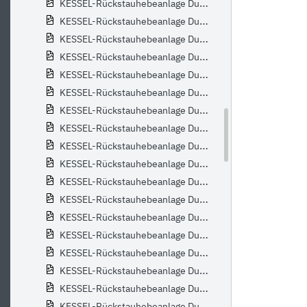
KESSEL-Rückstauhebeanlage Duo Ecolift XL, 1-Motor-Klappe,SPF4500-S1,T0
KESSEL-Rückstauhebeanlage Duo Ecolift XL, 1-Motor-Klappe,SPF4500-S3,T0
KESSEL-Rückstauhebeanlage Duo Ecolift XL, 2-Motor-Klappen, SPF1400-S1
KESSEL-Rückstauhebeanlage Duo Ecolift XL, 2-Motor-Klappen, SPF1400-S3
KESSEL-Rückstauhebeanlage Duo Ecolift XL, 2-Motor-Klappen, SPF1500-S1
KESSEL-Rückstauhebeanlage Duo Ecolift XL, 2-Motor-Klappen, SPF1500-S3
KESSEL-Rückstauhebeanlage Duo Ecolift XL, 2-Motor-Klappen, SPF3000-S1
KESSEL-Rückstauhebeanlage Duo Ecolift XL, 2-Motor-Klappen, SPF3000-S3
KESSEL-Rückstauhebeanlage Duo Ecolift XL, 2-Motor-Klappen, SPF4500-S1
KESSEL-Rückstauhebeanlage Duo Ecolift XL, 2-Motor-Klappen, SPF4500-S3
KESSEL-Rückstauhebeanlage Duo Ecolift XL,2-Motor-Klappen,SPF1400-S1,T0
KESSEL-Rückstauhebeanlage Duo Ecolift XL,2-Motor-Klappen,SPF1400-S3,T0
KESSEL-Rückstauhebeanlage Duo Ecolift XL,2-Motor-Klappen,SPF1500-S1,T0
KESSEL-Rückstauhebeanlage Duo Ecolift XL,2-Motor-Klappen,SPF1500-S3,T0
KESSEL-Rückstauhebeanlage Duo Ecolift XL,2-Motor-Klappen,SPF3000-S1,T0
KESSEL-Rückstauhebeanlage Duo Ecolift XL,2-Motor-Klappen,SPF3000-S3,T0
KESSEL-Rückstauhebeanlage Duo Ecolift XL,2-Motor-Klappen,SPF4500-S1,T0
KESSEL-Rückstauhebeanlage Duo Ecolift XL,2-Motor-Klappen,SPF4500-S3,T0