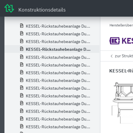
KESSEL-Pumpstation Aquapump XL Tronic, SPF 4500-S3
Konstruktionsdetails
KESSEL-Pumpstation Aquapump XL Tronic, SPF 4500-S3, niedrigster Einbau
KESSEL-Rückschlagklappe für KESSEL-Tauchpumpe KTP 300
Herstellerüber
KESSEL-Rückstauhebeanlage Duo Ecolift XL, 1-Motor-Klappe, SPF1400-S1
KESSEL-Rückstauhebeanlage Duo Ecolift XL, 1-Motor-Klappe, SPF1400-S3
KESSEL-Rückstauhebeanlage Duo Ecolift XL, 1-Motor-Klappe, SPF1500-S1
KESSEL-Rückstauhebeanlage Duo Ecolift XL, 1-Motor-Klappe, SPF1500-S3
zur Struk
KESSEL-Rückstauhebeanlage Duo Ecolift XL, 1-Motor-Klappe, SPF3000-S1
KESSEL-Rückstauhebeanlage Duo Ecolift XL, 1-Motor-Klappe, SPF3000-S3
KESSEL-Rü
KESSEL-Rückstauhebeanlage Duo Ecolift XL, 1-Motor-Klappe, SPF4500-S1
KESSEL-Rückstauhebeanlage Duo Ecolift XL, 1-Motor-Klappe, SPF4500-S3
KESSEL-Rückstauhebeanlage Duo Ecolift XL, 1-Motor-Klappe,SPF1400-S1,T0
KESSEL-Rückstauhebeanlage Duo Ecolift XL, 1-Motor-Klappe,SPF1400-S3,T0
KESSEL-Rückstauhebeanlage Duo Ecolift XL, 1-Motor-Klappe,SPF1500-S1,T0
KESSEL-Rückstauhebeanlage Duo Ecolift XL, 1-Motor-Klappe,SPF1500-S3,T0
KESSEL-Rückstauhebeanlage Duo Ecolift XL, 1-Motor-Klappe,SPF3000-S1,T0
KESSEL-Rückstauhebeanlage Duo Ecolift XL, 1-Motor-Klappe,SPF3000-S3,T0